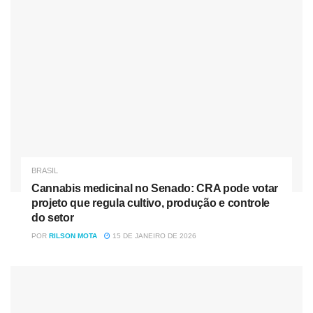
Fonte: Agência Câmara de Notícias
Tag:
Capoeira no SUS
BRASIL
Cannabis medicinal no Senado: CRA pode votar
projeto que regula cultivo, produção e controle
do setor
POR
RILSON MOTA
15 DE JANEIRO DE 2026