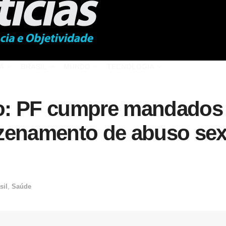
Á
BRASIL
MUNDO
TECNOLOGIA
o: PF cumpre mandados 
zenamento de abuso sexu
sil
,
Saúde