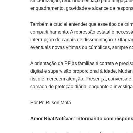
sincronização, reduzindo espaço para alegações
enquadramento, gravidade e alcance da respons
Também é crucial entender que esse tipo de crime 
compartilhamento. A repressão estatal é necessá
interrupção de canais de disseminação. O flagran
eventuais novas vítimas ou cúmplices, sempre c
A orientação da PF às famílias é correta e prec
digital e supervisão proporcional à idade. Mud
risco e merecem atenção. Presença, conversa e 
camada de proteção diária, enquanto a investigaç
Por Pr. Rilson Mota
Amor Real Notícias: Informando com respons