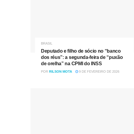
BRASIL
Deputado e filho de sócio no “banco
dos réus”: a segunda-feira de “puxão
de orelha” na CPMI do INSS
POR
RILSON MOTA
9 DE FEVEREIRO DE 2026