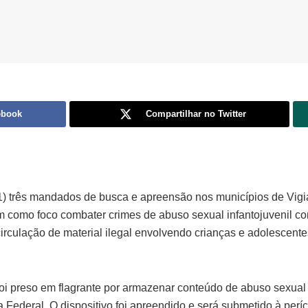
ebook
Compartilhar no Twitter
5/1) três mandados de busca e apreensão nos municípios de Vig
 como foco combater crimes de abuso sexual infantojuvenil com
 circulação de material ilegal envolvendo crianças e adolescent
i preso em flagrante por armazenar conteúdo de abuso sexual
 Federal. O dispositivo foi apreendido e será submetido à períci