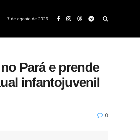
7 de agosto de 2026
no Pará e prende
al infantojuvenil
0