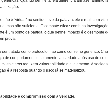
 genéricas. Quando bem feita, ela diferencia armazenamento i
abilização.
não é “virtual” no sentido leve da palavra: ele é real, com víti
ria, mas não suficiente. O combate eficaz combina investigação
te é um ponto de partida; o que define impacto é o desmonte de
om prova.
isa ser tratada como protocolo, não como conselho genérico. C
ança de comportamento, isolamento, ansiedade após uso de celu
limites claros reduzem vulnerabilidade a aliciamento. A soci
ão é a resposta quando o risco já se materializou.
abilidade e compromisso com a verdade.