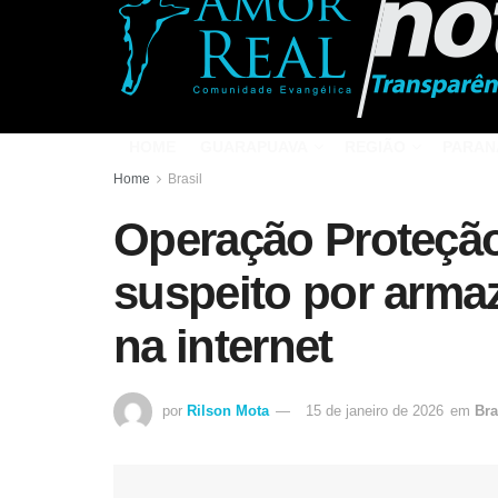
HOME
GUARAPUAVA
REGIÃO
PARAN
Home
Brasil
Operação Proteçã
suspeito por arma
na internet
por
Rilson Mota
15 de janeiro de 2026
em
Bra