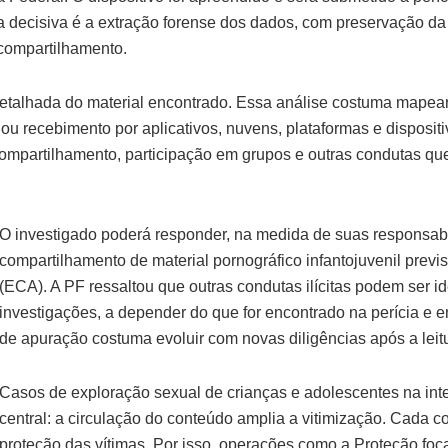
 decisiva é a extração forense dos dados, com preservação da in
compartilhamento.
detalhada do material encontrado. Essa análise costuma mapear 
 ou recebimento por aplicativos, nuvens, plataformas e dispositi
ompartilhamento, participação em grupos e outras condutas que
O investigado poderá responder, na medida de suas responsab
compartilhamento de material pornográfico infantojuvenil previ
(ECA). A PF ressaltou que outras condutas ilícitas podem ser 
investigações, a depender do que for encontrado na perícia e
de apuração costuma evoluir com novas diligências após a leit
Casos de exploração sexual de crianças e adolescentes na int
central: a circulação do conteúdo amplia a vitimização. Cada c
proteção das vítimas. Por isso, operações como a Proteção f