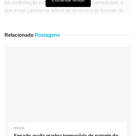
há confirmação pública oficial do governo americano, o
que exige cautela na leitura do alcance e do formato da
medida.
A reportagem da Fox News afirma que o objetivo seria
Relacionado
Postagens
uma pausa temporária para revisão dos critérios usados
atualmente na concessão de vistos de entrada. Em termos
práticos, um congelamento desse tipo pode afetar
processos já em andamento, ampliar filas, suspender
entrevistas e gerar insegurança jurídica para quem planeja
mudança, reunião familiar ou procedimentos consulares.
Contudo, sem nota oficial, permanece a dúvida sobre se a
medida vale para todos os consulados, se há exceções e
quais categorias seriam atingidas.
Segundo o veículo, a lista inclui 75 países, com Brasil, Irã,
Rússia, Afeganistão, Iraque, Somália e Tailândia entre os
BRASIL
citados. A amplitude geográfica sugere uma decisão de
Senado avalia quebra temporária de patente do