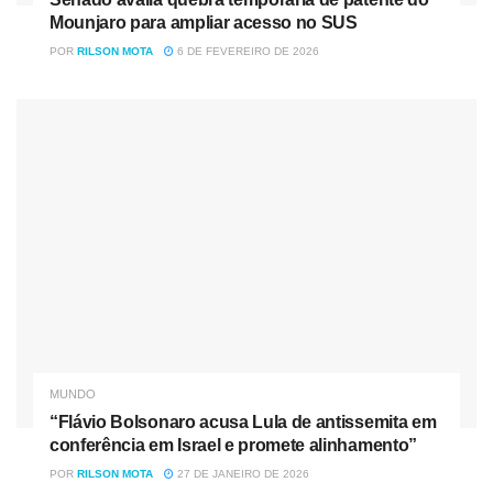
caráter sistêmico, ligada a política migratória e segurança,
Mounjaro para ampliar acesso no SUS
não a um caso bilateral específico. Ainda assim, a falta de
POR
RILSON MOTA
6 DE FEVEREIRO DE 2026
documentação pública impede afirmar detalhes
operacionais. Em decisões consulares, pequenas
variações de redação podem mudar muito: “pausa”,
“revisão”, “suspensão” e “restrição” não são sinônimos
jurídicos.
Nóticias
Relacionadas
Senado avalia quebra temporária de patente do Mounjaro
para ampliar acesso no SUS
“Flávio Bolsonaro acusa Lula de antissemita em
conferência em Israel e promete alinhamento”
MUNDO
“Flávio Bolsonaro acusa Lula de antissemita em
conferência em Israel e promete alinhamento”
POR
RILSON MOTA
27 DE JANEIRO DE 2026