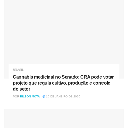
congressistas, a adesão das operadores à quimioterapia
oral poderia elevar os custos aos planos de saúde, que
repassariam o aumento aos consumidores.
A proposta do Executivo aprovada nesta tarde altera a
legislação vigente para ampliar o rol de procedimentos e
eventos em saúde da Agência Nacional de Saúde (ANS).
Ou seja, a MP permitirá a inclusão de novos tratamentos
para cobertura das operadoras de plano de saúde,
incluindo a quimioterapia oral e domiciliar.
BRASIL
Conforme previsto no texto, caso a Agência Nacional de
Cannabis medicinal no Senado: CRA pode votar
projeto que regula cultivo, produção e controle
Saúde Suplementar (ANS) não se manifeste em 120 dias
do setor
(prazo prorrogável por mais 60 dias) após pedido do
POR
RILSON MOTA
15 DE JANEIRO DE 2026
paciente, o tratamento será, automaticamente, incluído no
rol de procedimentos.
Para que a cobertura seja validada pelos planos de saúde,
a proposta estabelece que o paciente deverá apresentar