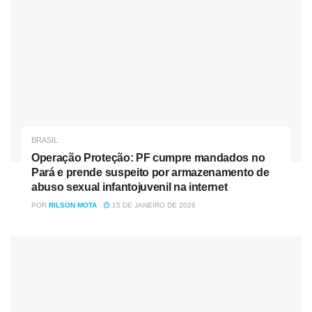
prescrição médica, além de registro do medicamento
usado no tratamento junto à Agência Nacional de
Vigilância Sanitária (Anvisa) e que constarem no rol de
remédios da ANS.
Fonte: Metropoles
Tag:
Quimioterapia oral
BRASIL
Operação Proteção: PF cumpre mandados no
Pará e prende suspeito por armazenamento de
abuso sexual infantojuvenil na internet
POR
RILSON MOTA
15 DE JANEIRO DE 2026