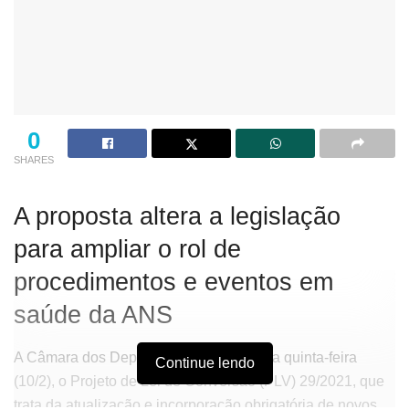
0
SHARES
A proposta altera a legislação
para ampliar o rol de
procedimentos e eventos em
saúde da ANS
A Câmara dos Deputados aprovou, nesta quinta-feira
Continue lendo
(10/2), o Projeto de Lei de Conversão (PLV) 29/2021, que
trata da atualização e incorporação obrigatória de novos