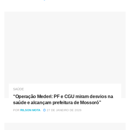
SAÚDE
“Operação Mederi: PF e CGU miram desvios na
saúde e alcançam prefeitura de Mossoró”
POR
RILSON MOTA
27 DE JANEIRO DE 2026