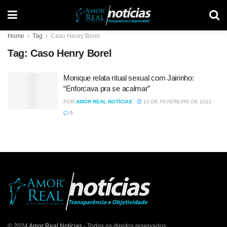
Home
Tag
Caso Henry Borel
Tag:
Caso Henry Borel
Monique relata ritual sexual com Jairinho:
“Enforcava pra se acalmar”
POR
AMOR REAL NOTÍCIAS
10 DE FEVEREIRO DE 2022
0
© 2024
Amor Real Notícias
- Todos os direitos reservados.