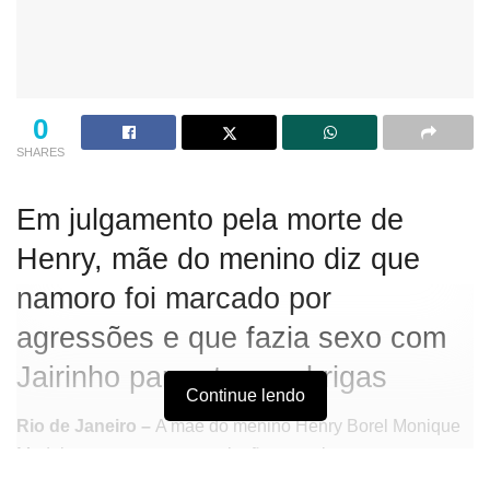
0
SHARES
Em julgamento pela morte de
Henry, mãe do menino diz que
namoro foi marcado por
agressões e que fazia sexo com
Jairinho para atenuar brigas
Continue lendo
Rio de Janeiro –
A mãe do menino Henry Borel Monique
Medeiros
,
comparou sua relação sexual com o ex-
vereador Dr. Jairinho a um ritual do sexo. Ao depor no