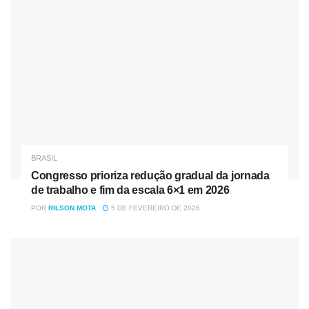
para ampliar acesso no SUS
BRASIL
Congresso prioriza redução gradual da jornada
de trabalho e fim da escala 6×1 em 2026
POR
RILSON MOTA
5 DE FEVEREIRO DE 2026
Ainda no depoimento à juíza Elizabeth Louro, da 2ª Vara
Criminal, a professora contou que as relações sexuais