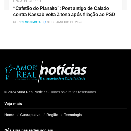
UNCATEGORIZED
“Cafetão do Planalto”: Post antigo de Caiado
contra Kassab volta à tona após filiação ao PSD
POR
RILSON MOTA
30 DE JANEIRO DE 2026
© 2024
Amor Real Notícias
- Todos os direitos reservados.
Veja mais
Home
Guarapuava
Região
Tecnologia
Nós siga nas redes sociais