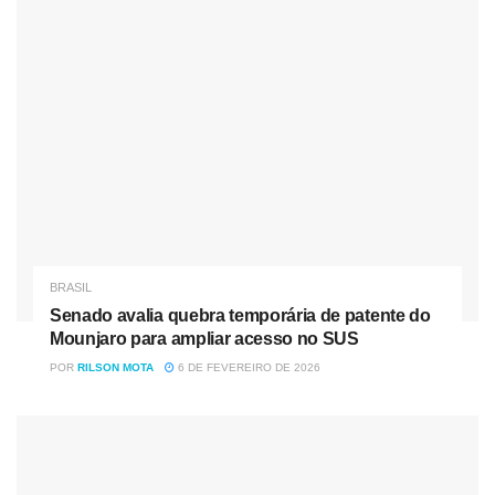
credenciassem para ter a certificação de entidades
beneficentes de assistência social”, afirmou Bertaiolli.
Nóticias
Relacionadas
Deputado e filho de sócio no “banco dos réus”: a
segunda-feira de “puxão de orelha” na CPMI do INSS
Senado avalia quebra temporária de patente do Mounjaro
para ampliar acesso no SUS
BRASIL
Senado avalia quebra temporária de patente do
Mounjaro para ampliar acesso no SUS
POR
RILSON MOTA
6 DE FEVEREIRO DE 2026
Também podem obter a certificação as entidades de
cuidado, prevenção, apoio, ajuda mútua, atendimento
psicossocial e ressocialização desses dependentes que
prestam serviços intersetoriais, interdisciplinares,