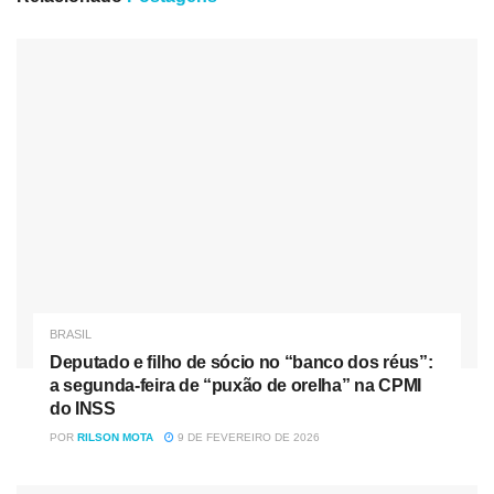
alterações feitas no Senado que incluem as comunidades
terapêuticas entre as entidades que contarão com
imunidade tributária de contribuições à seguridade social.
Agora, o projeto será enviado à sanção presidencial.
A emenda dos senadores contou com votos a favor de 408
parlamentares, enquanto apenas 21 votaram contra a
imunidade tributária para as entidades filantrópicas. Na
primeira votação do texto na Câmara, em outubro, esse
grupo tinha sido retirado devido à insuficiência de votos.
Na ocasião, foram 251 a favor, quando o mínimo
necessário é de 257.
BRASIL
Deputado e filho de sócio no “banco dos réus”:
O relator do projeto, deputado Marco Bertaiolli (PSD-SP),
a segunda-feira de “puxão de orelha” na CPMI
ressaltou a importância das comunidades terapêuticas.
do INSS
“São as únicas entidades hoje em quantidade que se
POR
RILSON MOTA
9 DE FEVEREIRO DE 2026
dedicam ao tratamento de dependentes químicos. Seria
uma injustiça não permitir que as comunidades se