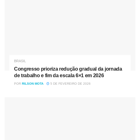
transversais e complementares.
As comunidades terapêuticas são definidas como aquelas
que atuam em regime residencial e transitório com adesão
e permanência voluntárias de pessoas com problemas
associados à dependência do álcool e de outras drogas
para a prática da abstinência e reinserção social. Segundo
o advogado especialista no Terceiro Setor, Hugo Sarubbi
BRASIL
Cysneiros, as contribuições sociais são aquilo que pode
Congresso prioriza redução gradual da jornada
ser entendido como a tributação sobre a folha de
de trabalho e fim da escala 6×1 em 2026
pagamento dessas instituições filantrópicas.
POR
RILSON MOTA
5 DE FEVEREIRO DE 2026
Para Sarubbi Cysneiros, a conquista da imunidade
tributária é uma garantia de segurança jurídica. “Com isso,
o setor espera ter encontrado finalmente a segurança
jurídica, já que ela simplesmente não existiu ao longo
desses últimos 20 anos, dando margem a uma
judicialização imensa em todo o setor no que se referia à