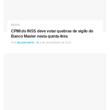
presença de fogo no balão é totalmente proibida, de
acordo com a lei ambiental. Já existem eventos criados
para a preservação da tradição de maneira responsável,
como os da associação Somos Arte Papel e Cola (Sapec),
BRASIL
realizados no Paraná.
CPMI do INSS deve votar quebras de sigilo do
Banco Master nesta quinta-feira
Luiz Fara Monteiro do R7
POR
RILSON MOTA
4 DE FEVEREIRO DE 2026