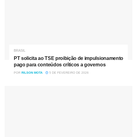
acarreta: atraso de voo, gasto de combustível
desnecessário, complicações no tráfego aéreo, entre
outros.
Para reduzir os riscos na aviação militar e civil, a FAB
realiza campanhas de conscientização no período de
maior número de avistamentos.
BRASIL
PT solicita ao TSE proibição de impulsionamento
Existem regras para a soltura com segurança do balão
pago para conteúdos críticos a governos
livre não tripulado – nome formal do balão junino. O
POR
RILSON MOTA
5 DE FEVEREIRO DE 2026
Departamento de Controle do Espaço Aéreo (Decea)
segue as normas da Organização Internacional da Aviação
Civil (Icao, na sigla em inglês). Basicamente, são três
regras principais a serem seguidas: a soltura deve ser
informada e coordenada com o Decea; o artefato precisa
de um mecanismo de interrupção de voo, caso saia do
espaço aéreo reservado; e é necessário carregar consigo
um mecanismo de rastreamento. Além disso, qualquer