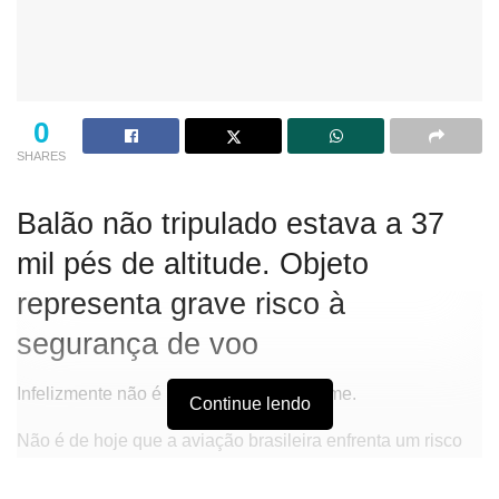
0
SHARES
Balão não tripulado estava a 37
mil pés de altitude. Objeto
representa grave risco à
segurança de voo
Infelizmente não é raro, embora seja crime.
Continue lendo
Não é de hoje que a aviação brasileira enfrenta um risco
real à segurança de voo.