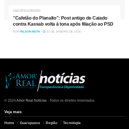
UNCATEGORIZED
“Cafetão do Planalto”: Post antigo de Caiado
contra Kassab volta à tona após filiação ao PSD
POR
RILSON MOTA
30 DE JANEIRO DE 2026
© 2024
Amor Real Notícias
- Todos os direitos reservados.
Veja mais
Home
Guarapuava
Região
Tecnologia