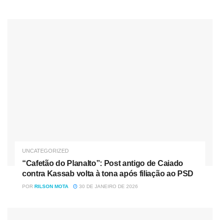
Ratinho Jr. defende indulto a Bolsonaro e expõe racha no
PSD de Kassab
“Cafetão do Planalto”: Post antigo de Caiado contra
Kassab volta à tona após filiação ao PSD
Por g1 PR — Maringá
UNCATEGORIZED
“Cafetão do Planalto”: Post antigo de Caiado
contra Kassab volta à tona após filiação ao PSD
POR
RILSON MOTA
30 DE JANEIRO DE 2026