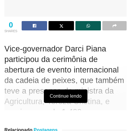
0
SHARES
Vice-governador Darci Piana
participou da cerimônia de
abertura de evento internacional
da cadeia de peixes, que também
teve a presença da ministra da
Continue lendo
Agricultura, Tereza Cristina, e
reuniu cerca de 1.400 pessoas.
O vice-governador Darci Piana reforçou que o Governo do
Relacionado
Postagens