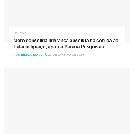
presidente do Paraguai, Mario Abdo Benítez, para discutir
a criação de peixes no Lago de Itaipu, que pode
acrescentar até 400 mil toneladas ao ano na produção.
PARANÁ
INOVAÇÃO
– O secretário Norberto Ortigara destacou a
Moro consolida liderança absoluta na corrida ao
relevância do encontro. “O congresso reuniu todos os elos
Palácio Iguaçu, aponta Paraná Pesquisas
importantes da cadeia, da genética ao distribuidor no
POR
RILSON MOTA
23 DE JANEIRO DE 2026
varejo, passando por máquinas, equipamentos,
implementos, rações, medicamentos, toda forma de
equipamentos para processar, aeradores, distribuidores de
alimentos, todo tipo de equipamento dentro da indústria,
para despesca, enfim para fazer todo o processo se tornar
mais ágil e menos onerosas as operações dentro de uma
propriedade rural e dentro de uma indústria”, disse.
Ele ressaltou, ainda, a participação do Estado na
efetivação do evento, com apoio da Fomento Paraná, do
BRDE, da Copel e da Sanepar. Além de citar a presença