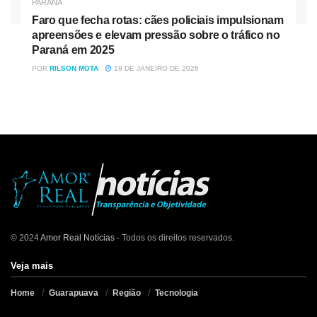
PARANÁ
Faro que fecha rotas: cães policiais impulsionam
apreensões e elevam pressão sobre o tráfico no
Paraná em 2025
POR
RILSON MOTA
19 DE JANEIRO DE 2026
© 2024
Amor Real Notícias
- Todos os direitos reservados.
Veja mais
Home
Guarapuava
Região
Tecnologia