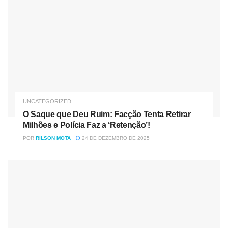
os efeitos da crise para esses profissionais de setores
específicos que mais sofreram durante a pandemia”,
reforçou o secretário da Fazenda, Renê Garcia Junior.
UNCATEGORIZED
O Saque que Deu Ruim: Facção Tenta Retirar
Milhões e Polícia Faz a ‘Retenção’!
POR
RILSON MOTA
24 DE DEZEMBRO DE 2025