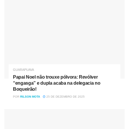
As regras de concessão do auxílio são as mesmas. As
microempresas cadastradas no Simples Nacional e
registradas até 31 de março de 2021 e com faturamento de
até R$ 360 mil/ano receberão R$ 1.000 divididos em
quatro parcelas de R$ 250. Já as microempresas,
incluídas nestes setores, sem inscrição estadual e MEIs
GUARAPUAVA
terão direito a R$ 500, em dois pagamentos mensais de
Papai Noel não trouxe pólvora: Revólver
também de R$ 250.
“engasga” e dupla acaba na delegacia no
Boqueirão!
Na primeira leva, o programa alcançou mais de 35 mil
POR
RILSON MOTA
25 DE DEZEMBRO DE 2025
empresas de diversos segmentos e proporcionou a
manutenção das empresas, preservando a geração de
emprego e renda. “Hoje vivemos em um cenário de
recuperação econômica e essa é uma ajuda para diminuir