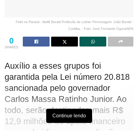
Feito no Paraná - Ateliê Buratti Profissão de Luthier Personagem: João Buratti -
Curitiba, - Foto: José Fernando Ogura/AEN
0
SHARES
Auxílio a esses grupos foi
garantida pela Lei número 20.818
sancionada pelo governador
Carlos Massa Ratinho Junior. Ao
todo, serão destinados mais R$
Continue lendo
12,9 milhões de apoio financeiro
para subsidiar essa ampliação.