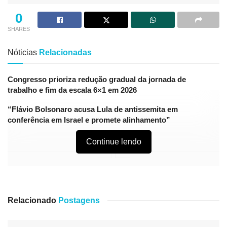
0
SHARES
Nóticias
Relacionadas
Congresso prioriza redução gradual da jornada de
trabalho e fim da escala 6×1 em 2026
“Flávio Bolsonaro acusa Lula de antissemita em
conferência em Israel e promete alinhamento”
Continue lendo
O grupo japonês SoftBank anunciou o encerramento da
fabricação do robô Pepper, lançado em 2015. O Pepper
Relacionado
Postagens
tem o tamanho de uma criança e é capaz de reconhecer
pessoas e emoções e conversar com o usuário.