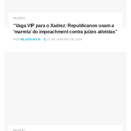
MUNDO
“Vaga VIP para o Xadrez: Republicanos usam a
‘marreta’ do impeachment contra juízes ativistas”
POR
RILSON MOTA
23 DE JANEIRO DE 2026
MUNDO