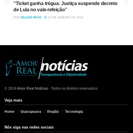
“Ticket ganha trégua: Justiça suspende decreto
de Lula no vale-refeição”
POR
RILSON MOTA
22 DE JANEIRO DE 2026
© 2024
Amor Real Notícias
- Todos os direitos reservados.
Veja mais
Home
Guarapuava
Região
Tecnologia
Nós siga nas redes sociais