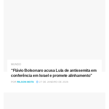
Revista Oeste
Tag:
Elon Musk
NASA
SpaceX
Tecnologia
MUNDO
“Flávio Bolsonaro acusa Lula de antissemita em
conferência em Israel e promete alinhamento”
POR
RILSON MOTA
27 DE JANEIRO DE 2026