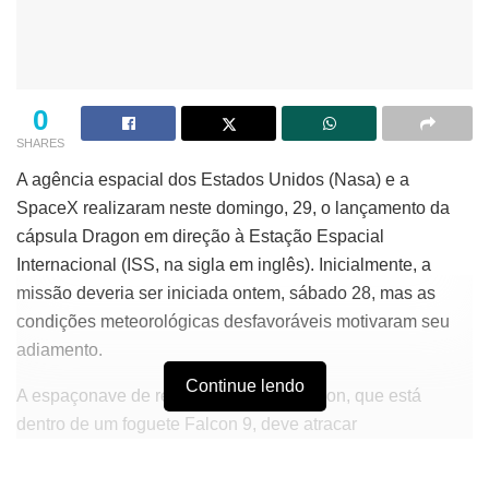
0
SHARES
A agência espacial dos Estados Unidos (Nasa) e a
SpaceX realizaram neste domingo, 29, o lançamento da
cápsula Dragon em direção à Estação Espacial
Internacional (ISS, na sigla em inglês). Inicialmente, a
missão deveria ser iniciada ontem, sábado 28, mas as
condições meteorológicas desfavoráveis motivaram seu
adiamento.
Continue lendo
A espaçonave de reabastecimento Dragon, que está
dentro de um foguete Falcon 9, deve atracar
autonomamente na ISS por volta das 11 horas de amanhã,
segunda-feira 30. De acordo com a Nasa e a SpaceX, a