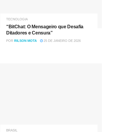
TECNOLOGIA
“BitChat: O Mensageiro que Desafia
Ditadores e Censura”
POR
RILSON MOTA
25 DE JANEIRO DE 2026
BRASIL