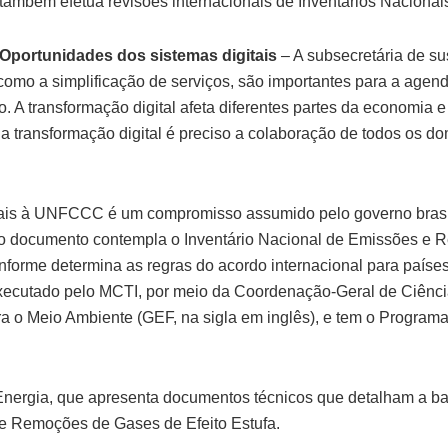
também efetua revisões internacionais de Inventários Naciona
Oportunidades dos sistemas digitais
– A subsecretária de sus
omo a simplificação de serviços, são importantes para a agenda
 A transformação digital afeta diferentes partes da economia 
 da transformação digital é preciso a colaboração de todos os d
is à UNFCCC é um compromisso assumido pelo governo brasilei
 o documento contempla o Inventário Nacional de Emissões e
nforme determina as regras do acordo internacional para paíse
executado pelo MCTI, por meio da Coordenação-Geral de Ciência
ra o Meio Ambiente (GEF, na sigla em inglês), e tem o Progr
 Energia, que apresenta documentos técnicos que detalham a b
 e Remoções de Gases de Efeito Estufa.