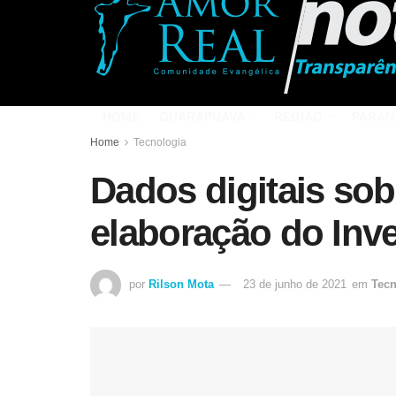
HOME
GUARAPUAVA
REGIÃO
PARAN
Home
Tecnologia
Dados digitais sob
elaboração do Inve
por
Rilson Mota
23 de junho de 2021
em
Tecn