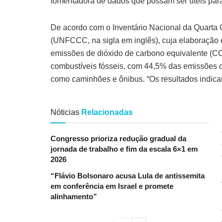
fomentadora de dados que possam ser úteis para
De acordo com o Inventário Nacional da Quart
(UNFCCC, na sigla em inglês), cuja elaboração 
emissões de dióxido de carbono equivalente (CO2
combustíveis fósseis, com 44,5% das emissões d
como caminhões e ônibus. “Os resultados indicam 
Nóticias
Relacionadas
Congresso prioriza redução gradual da
jornada de trabalho e fim da escala 6×1 em
2026
“Flávio Bolsonaro acusa Lula de antissemita
em conferência em Israel e promete
alinhamento”