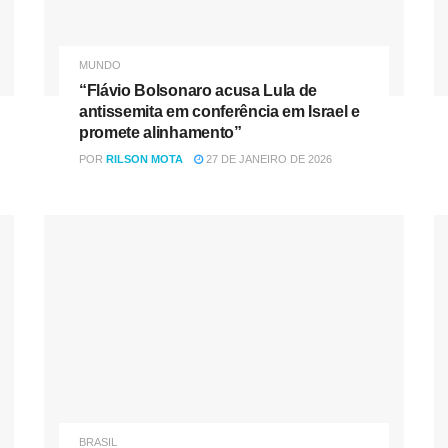
MUNDO
“Flávio Bolsonaro acusa Lula de
antissemita em conferência em Israel e
promete alinhamento”
POR
RILSON MOTA
27 DE JANEIRO DE 2026
BRASIL