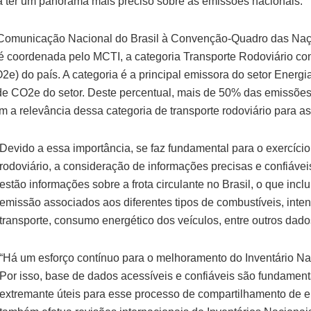
 ter um panorama mais preciso sobre as emissões nacionais.
a Comunicação Nacional do Brasil à Convenção-Quadro das Na
é coordenada pelo MCTI, a categoria Transporte Rodoviário co
e) do país. A categoria é a principal emissora do setor Ener
e CO2e do setor. Deste percentual, mais de 50% das emissões e
a relevância dessa categoria de transporte rodoviário para as 
Devido a essa importância, se faz fundamental para o exercíci
rodoviário, a consideração de informações precisas e confiávei
estão informações sobre a frota circulante no Brasil, o que inc
emissão associados aos diferentes tipos de combustíveis, intens
transporte, consumo energético dos veículos, entre outros dad
“Há um esforço contínuo para o melhoramento do Inventário Naci
Por isso, base de dados acessíveis e confiáveis são fundamenta
extremante úteis para esse processo de compartilhamento de e 