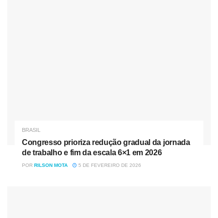
com Taiwan de qualquer forma”, disse o porta-voz do
Ministério das Relações Exteriores chinês Zhao Lijian à
emissora
VOA
(Voice Of America).
No começo do mês, Lijian já havia endereçado um
comentário pouco diplomático a Washington, segundo a
agência qatari
Al Jazeera
. À época, ele recomendou
“interromper qualquer forma de intercâmbio com Taiwan,
tratar a questão com cautela e abster-se de enviar
quaisquer sinais errados às forças de independência [da
BRASIL
ilha]”. Mesmo assim, os EUA enviaram 2,5 milhões de
Congresso prioriza redução gradual da jornada
doses de
va
c
ina contra a Covid-19
aos taiwaneses.
de trabalho e fim da escala 6×1 em 2026
POR
RILSON MOTA
5 DE FEVEREIRO DE 2026
Nóticias
Relacionadas
Congresso prioriza redução gradual da jornada de
trabalho e fim da escala 6×1 em 2026