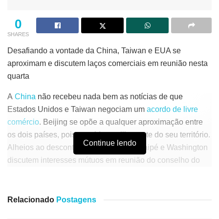
0
SHARES
Desafiando a vontade da China, Taiwan e EUA se
aproximam e discutem laços comerciais em reunião nesta
quarta
A
China
não recebeu nada bem as notícias de que
Estados Unidos e Taiwan negociam um
acordo de livre
comércio
. Beijing se opõe a qualquer aproximação entre
os dois países, pois considera a ilha parte do seu território.
Continue lendo
Alheios ao descontentamento chinês, Taipé e Washington
discutem interesses mútuos em reunião do conselho do
Tifa (Acordo-Quadro de Comércio e Investimento, da sigla
em inglês), nesta quarta-feira (30), por videoconferência.
Relacionado
Postagens
“A China sempre se opôs a qualquer tentativa dos EUA de
elevar as relações ou se envolver em interações oficiais