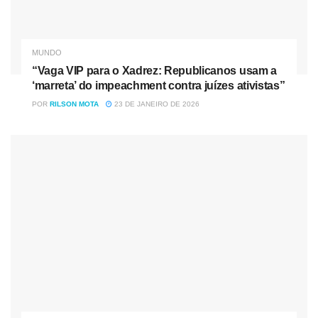
sugerem que o mais provável seria um
bloqueio chinês à
ilha
, com cortes dos tráfegos aéreo e naval e das redes de
informação.
MUNDO
F
onte
“Vaga VIP para o Xadrez: Republicanos usam a
‘marreta’ do impeachment contra juízes ativistas”
Tag:
China
EUA
Taiwan
POR
RILSON MOTA
23 DE JANEIRO DE 2026