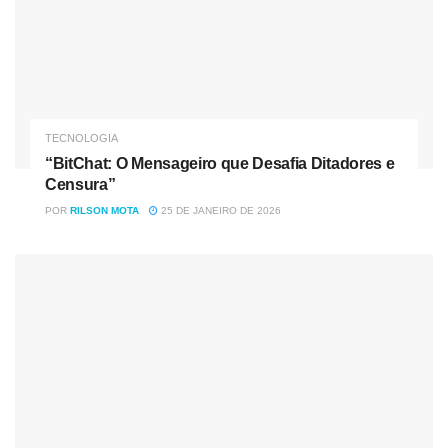
Tensão se alastra
As tensões geopolíticas escalam com rapidez no
Estreito
de Taiwan
. A China
endureceu sua retórica
contra as
reivindicações de independência da ilha autônoma no ano
TECNOLOGIA
passado, depois que o governo taiwanês
se aproximou
“BitChat: O Mensageiro que Desafia Ditadores e
dos EUA
.
Censura”
POR
RILSON MOTA
25 DE JANEIRO DE 2026
Desde então, jatos e caças chineses passaram a
realizar
exercícios militares
nas regiões limítrofes com Taiwan
enquanto Beijing deixou claro que não aceitará a
independência do território
“sem uma guerra”
.
Enquanto isso, China e EUA
disputam o duelo
comercial,
financeiro e tecnológico que se acentuou por conta da
pandemia. O
crescente embate
pode não terminar em
confronto militar, como muitos especulam. Especialistas