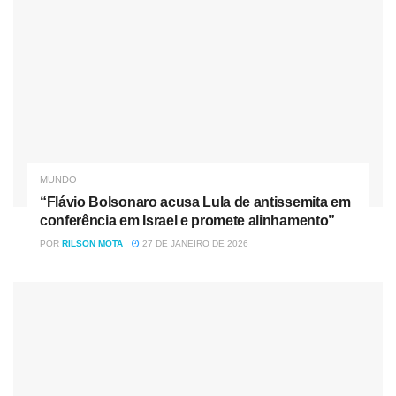
“Flávio Bolsonaro acusa Lula de antissemita em
conferência em Israel e promete alinhamento”
Em nota, o Ministério das Relações Exteriores de Taiwan
disse que a ilha continuará sua estreita relação econômica
MUNDO
e comercial com os EUA, “explorando ainda mais a
“Flávio Bolsonaro acusa Lula de antissemita em
cooperação em áreas de interesse mútuo através de
conferência em Israel e promete alinhamento”
conversações no âmbito do TIFA”.
POR
RILSON MOTA
27 DE JANEIRO DE 2026
“Taiwan é uma das principais democracias, uma grande
economia e um parceiro de segurança. Estamos
comprometidos com a importância das relações
comerciais e de investimento entre os EUA e Taiwan”,
disse Jen Psaki, porta-voz da Casa Branca, na segunda-
feira.