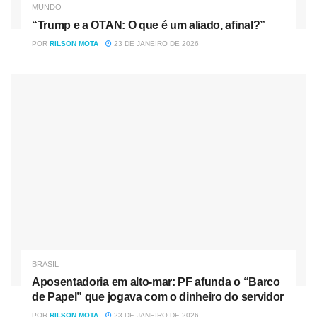
MUNDO
“Trump e a OTAN: O que é um aliado, afinal?”
POR
RILSON MOTA
23 DE JANEIRO DE 2026
BRASIL
Aposentadoria em alto-mar: PF afunda o “Barco
de Papel” que jogava com o dinheiro do servidor
POR
RILSON MOTA
23 DE JANEIRO DE 2026