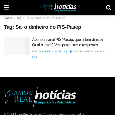
Home
Tag
Sai o dinheiro do PIS-Pasep
Tag:
Sai o dinheiro do PIS-Pasep
Abono salarial PIS/Pasep: quem tem direito?
Qual o valor? Veja perguntas e respostas
POR
AMOR REAL NOTÍCIAS
7 DE FEVEREIRO DE 2022
0
© 2024
Amor Real Notícias
- Todos os direitos reservados.