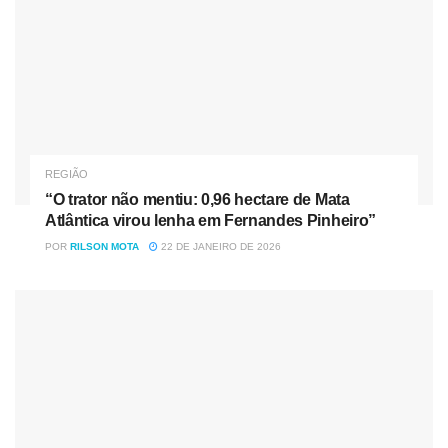
REGIÃO
“O trator não mentiu: 0,96 hectare de Mata
Atlântica virou lenha em Fernandes Pinheiro”
POR
RILSON MOTA
22 DE JANEIRO DE 2026
Mais informações
O principal destes fornecedores, conforme a investigação,
está preso na Penitenciária Estadual de Francisco Beltrão,