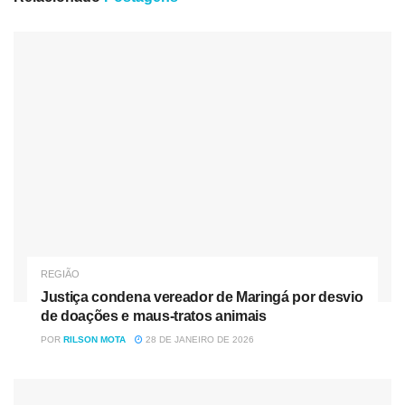
O alvo é o cumprimento de 21 Mandados Judiciais, que
estão sendo cumpridos pela PCPR com apoio do NOC
(Operações com cães) em Guarapuava e Quedas do
Iguaçu, e um mandado na Penitenciária Estadual de
Francisco Beltrão.
REGIÃO
Justiça condena vereador de Maringá por desvio
de doações e maus-tratos animais
POR
RILSON MOTA
28 DE JANEIRO DE 2026