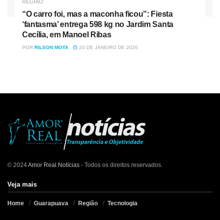
REGIÃO
“O carro foi, mas a maconha ficou”: Fiesta
‘fantasma’ entrega 598 kg no Jardim Santa
Cecília, em Manoel Ribas
POR
RILSON MOTA
20 DE JANEIRO DE 2026
© 2024
Amor Real Notícias
- Todos os direitos reservados.
Veja mais
Home
Guarapuava
Região
Tecnologia