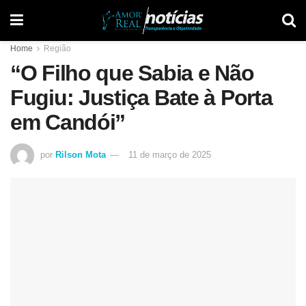
Home
Região
“O Filho que Sabia e Não
Fugiu: Justiça Bate à Porta
em Candói”
por
Rilson Mota
11 de março de 2025