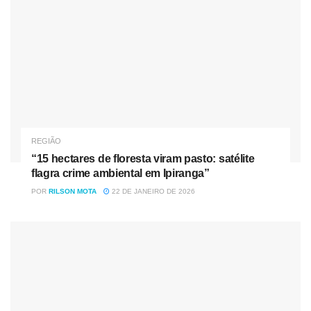
Nóticias
Relacionadas
Justiça condena vereador de Maringá por desvio de
doações e maus-tratos animais
“15 hectares de floresta viram pasto: satélite flagra crime
ambiental em Ipiranga”
REGIÃO
“15 hectares de floresta viram pasto: satélite
flagra crime ambiental em Ipiranga”
Candói, não é o refúgio que esse criminoso imaginava. Os
POR
RILSON MOTA
22 DE JANEIRO DE 2026
policiais apresentaram o mandado judicial, formalizando a
prisão de alguém que já estava na mira da justiça por atos
que o levaram a esse ponto. Esses indivíduos, que
desrespeitam as regras da sociedade, precisam entender
que a lei não esquece — e Candói não os protege.
A captura foi direta: após confirmar a ordem judicial, o