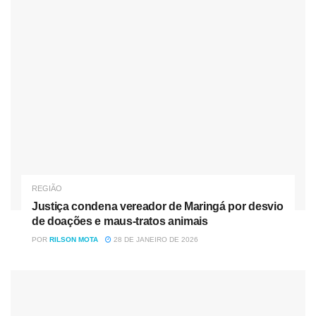
apontaram o paradeiro do suspeito. Os policiais iniciaram
buscas na região, determinados a encontrar um indivíduo
que já tinha um histórico marcado pela lei. Esses
delinquentes, que acumulam mandados enquanto os
outros seguem suas vidas honestamente, são um peso
que Candói não precisa carregar — a justiça foi atrás dele
para garantir que a ordem prevaleça.
O encontro aconteceu na casa da mãe do suspeito, um
lugar onde ele talvez esperasse passar despercebido. Ao
REGIÃO
abrir a porta, o homem de 29 anos surpreendeu os agentes
Justiça condena vereador de Maringá por desvio
ao admitir que sabia do mandado em aberto, colaborando
de doações e maus-tratos animais
com a abordagem sem resistência. Esses bandidos, que
POR
RILSON MOTA
28 DE JANEIRO DE 2026
vivem com a sombra da prisão sobre eles, não têm como
apagar o passado — a colaboração não muda o fato de
que ele escolheu o caminho do crime.