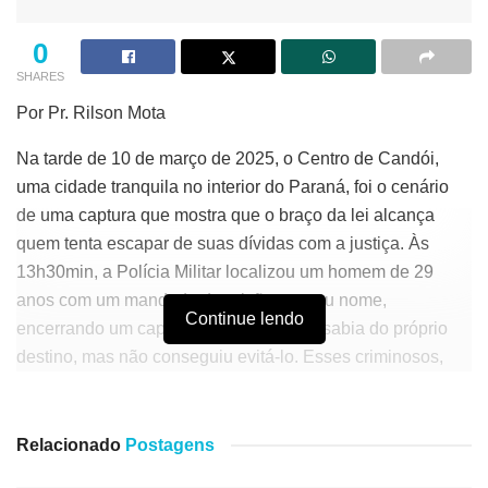
0
SHARES
Por Pr. Rilson Mota
Na tarde de 10 de março de 2025, o Centro de Candói,
uma cidade tranquila no interior do Paraná, foi o cenário
de uma captura que mostra que o braço da lei alcança
quem tenta escapar de suas dívidas com a justiça. Às
13h30min, a Polícia Militar localizou um homem de 29
anos com um mandado de prisão em seu nome,
Continue lendo
encerrando um capítulo de alguém que sabia do próprio
destino, mas não conseguiu evitá-lo. Esses criminosos,
que acham que podem ignorar as ordens judiciais,
merecem enfrentar as consequências de suas escolhas
erradas.
Relacionado
Postagens
A operação começou com informações precisas que