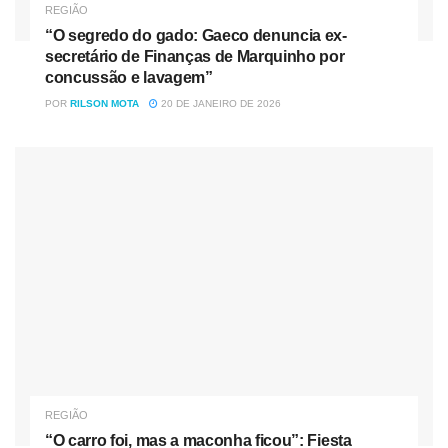
WhatsApp
|
Instagram
|
Telegram
|
Facebook
REGIÃO
“O segredo do gado: Gaeco denuncia ex-
Entre em contato conosco:
secretário de Finanças de Marquinho por
Email:
redacao@amorrealnoticias.com.br
concussão e lavagem”
POR
RILSON MOTA
20 DE JANEIRO DE 2026
REGIÃO
“O carro foi, mas a maconha ficou”: Fiesta