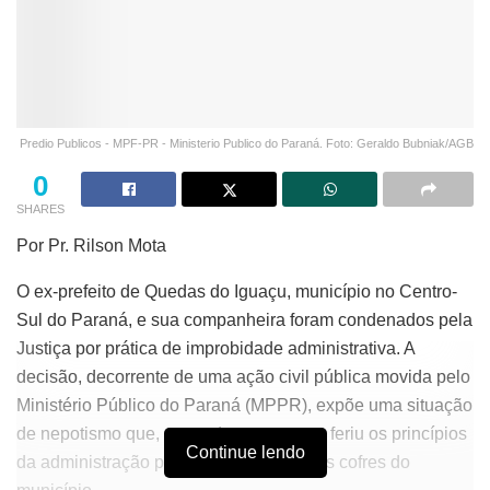
Predio Publicos - MPF-PR - Ministerio Publico do Paraná. Foto: Geraldo Bubniak/AGB
0
SHARES
Por Pr. Rilson Mota
O ex-prefeito de Quedas do Iguaçu, município no Centro-
Sul do Paraná, e sua companheira foram condenados pela
Justiça por prática de improbidade administrativa. A
decisão, decorrente de uma ação civil pública movida pelo
Ministério Público do Paraná (MPPR), expõe uma situação
de nepotismo que, segundo a sentença, feriu os princípios
Continue lendo
da administração pública e prejudicou os cofres do