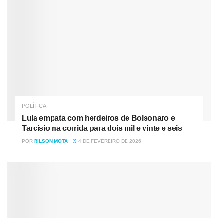
públicos, não apenas prejudica a eficiência do serviço
público, mas também alimenta a cultura da corrupção e
mina a confiança da população nas instituições.
“Nomear parentes para cargos estratégicos é um atentado
à moralidade administrativa. Esse tipo de comportamento
impede que pessoas capacitadas ocupem posições
importantes, comprometendo o funcionamento da máquina
pública”, explicou o advogado e especialista em direito
POLÍTICA
administrativo José Almeida.
Lula empata com herdeiros de Bolsonaro e
Tarcísio na corrida para dois mil e vinte e seis
POR
RILSON MOTA
4 DE FEVEREIRO DE 2026
A Responsabilidade do Eleitor
Embora as sanções sejam direcionadas ao ex-prefeito e à
sua companheira, a situação também acende um alerta
para os eleitores. A escolha de líderes políticos
negligentes ou descomprometidos com a ética pode ter