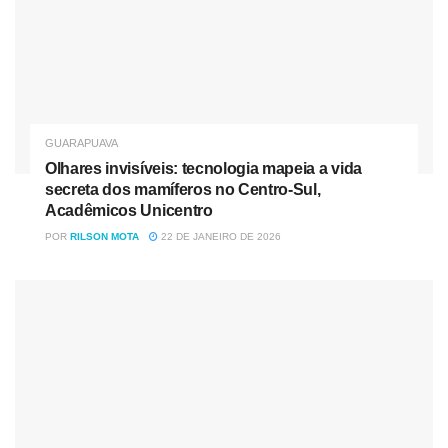
e acabaram morrendo no local”, explicou a
polícia.
A mulher que estava com os suspeitos foi presa por estar
com parte da carga roubada. Segundo a polícia, ela
também estava com uma arma e confessou a participação
GUARAPUAVA
no crime.
Olhares invisíveis: tecnologia mapeia a vida
secreta dos mamíferos no Centro-Sul,
A polícia não informou se o motorista sequestrado se feriu
Acadêmicos Unicentro
na ação.
POR
RILSON MOTA
22 DE JANEIRO DE 2026