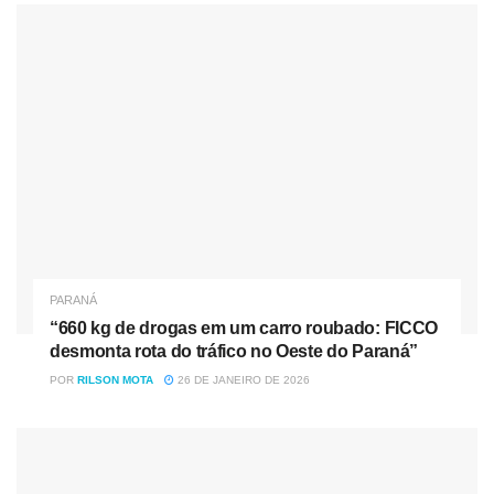
“660 kg de drogas em um carro roubado: FICCO desmonta
rota do tráfico no Oeste do Paraná”
Durante a operação que tentava resgatar a vítima, a polícia
teve dois confrontos com os suspeitos. O primeiro foi na
estrada do bairro Branco. Nesta abordagem, o motorista foi
liberado e os suspeitos fugiram com parte da carga.
PARANÁ
“660 kg de drogas em um carro roubado: FICCO
desmonta rota do tráfico no Oeste do Paraná”
POR
RILSON MOTA
26 DE JANEIRO DE 2026