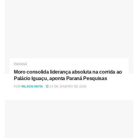
PARANÁ
Moro consolida liderança absoluta na corrida ao
Palácio Iguaçu, aponta Paraná Pesquisas
Carga roubada foi avaliada em R$ 1.000 — Foto:
POR
RILSON MOTA
23 DE JANEIRO DE 2026
Divulgação/PM-PR
O segundo confronto, segundo a polícia, aconteceu três
horas depois, na BR-116. Dois homens morreram.
“Os dois suspeitos que tinham fugido na
primeira abordagem trocaram tiros com a PM