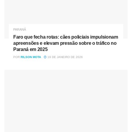
PARANÁ
Armas foram apreendidas ação da polícia — Foto:
Faro que fecha rotas: cães policiais impulsionam
Divulgação/PM-PR
apreensões e elevam pressão sobre o tráfico no
Paraná em 2025
Fonte: RPC
POR
RILSON MOTA
19 DE JANEIRO DE 2026
Tag:
Trio se dá mal