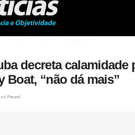
Á
BRASIL
MUNDO
TECNOLOGIA
uba decreta calamidade 
y Boat, “não dá mais”
em
Paraná