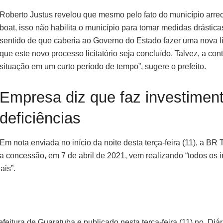
Roberto Justus revelou que mesmo pelo fato do município arrec
boat, isso não habilita o município para tomar medidas drástic
sentido de que caberia ao Governo do Estado fazer uma nova lic
que este novo processo licitatório seja concluído. Talvez, a c
situação em um curto período de tempo”, sugere o prefeito.
Empresa diz que faz investimen
deficiências
Em nota enviada no início da noite desta terça-feira (11), a B
a concessão, em 7 de abril de 2021, vem realizando “todos os 
ais”.
eitura de Guaratuba e publicado nesta terça-feira (11) no Diár