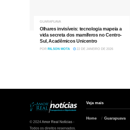
GUARAPUAVA
Olhares invisíveis: tecnologia mapeia a
vida secreta dos mamíferos no Centro-
Sul, Acadêmicos Unicentro
POR
RILSON MOTA
22 DE JANEIRO DE 2026
Veja mais
Home
Guarapuava
© 2024
Amor Real Notícias
-
Todos os direitos reservados.