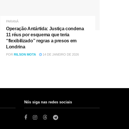
PARANÁ
Operação Antártida: Justiça condena
11 réus por esquema que teria
“flexibilizado” regras a presos em
Londrina
POR
RILSON MOTA
14 DE JANEIRO DE 2026
Nós siga nas redes sociais