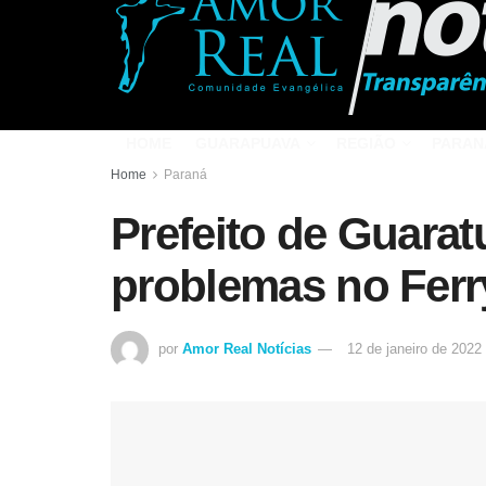
HOME
GUARAPUAVA
REGIÃO
PARAN
Home
Paraná
Prefeito de Guarat
problemas no Ferr
por
Amor Real Notícias
12 de janeiro de 2022