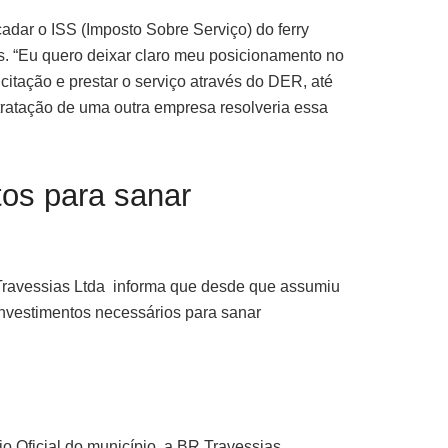
adar o ISS (Imposto Sobre Serviço) do ferry
as. “Eu quero deixar claro meu posicionamento no
itação e prestar o serviço através do DER, até
ontratação de uma outra empresa resolveria essa
tos para sanar
R Travessias Ltda informa que desde que assumiu
investimentos necessários para sanar
io Oficial do município, a BR Travessias