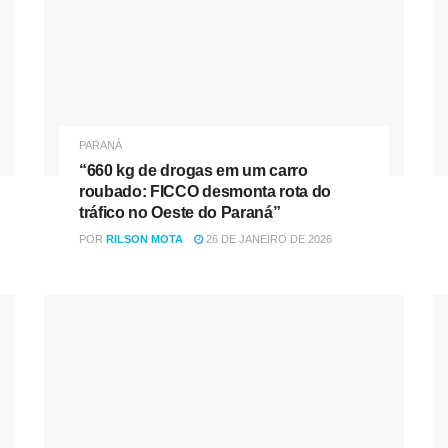
PARANÁ
“660 kg de drogas em um carro
roubado: FICCO desmonta rota do
tráfico no Oeste do Paraná”
POR
RILSON MOTA
26 DE JANEIRO DE 2026