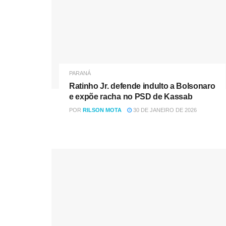
PARANÁ
Ratinho Jr. defende indulto a Bolsonaro
e expõe racha no PSD de Kassab
POR
RILSON MOTA
30 DE JANEIRO DE 2026