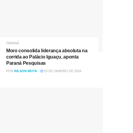
PARANÁ
Moro consolida liderança absoluta na
corrida ao Palácio Iguaçu, aponta
Paraná Pesquisas
POR
RILSON MOTA
23 DE JANEIRO DE 2026