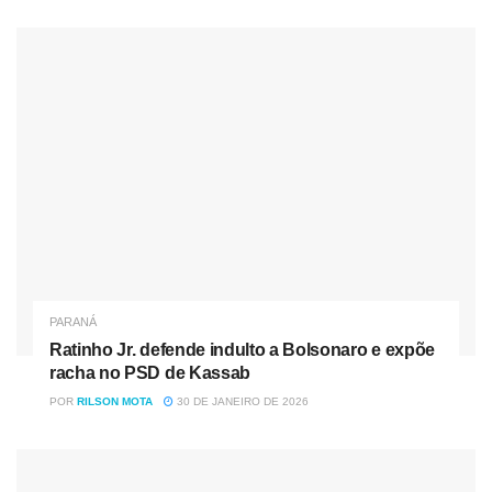
Fonte: RicMais
Nóticias
Relacionadas
Ratinho Jr. defende indulto a Bolsonaro e expõe racha no
PSD de Kassab
“660 kg de drogas em um carro roubado: FICCO desmonta
rota do tráfico no Oeste do Paraná”
PARANÁ
Ratinho Jr. defende indulto a Bolsonaro e expõe
racha no PSD de Kassab
Tag:
RicMais
POR
RILSON MOTA
30 DE JANEIRO DE 2026