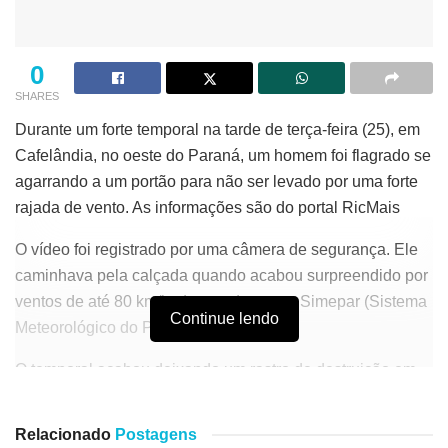
0
SHARES
Durante um forte temporal na tarde de terça-feira (25), em
Cafelândia, no oeste do Paraná, um homem foi flagrado se
agarrando a um portão para não ser levado por uma forte
rajada de vento. As informações são do portal RicMais
O vídeo foi registrado por uma câmera de segurança. Ele
caminhava pela calçada quando acabou surpreendido por
ventos de até 80 km/h, de acordo com o Simepar (Sistema
Continue lendo
Meteorológico do Paraná).
O temporal acabou deixando um rastro de destruição em
Cafelândia. Várias árvores foram derrubadas, casas
tiveram seus telhados danificados e portas de vidros de
Relacionado
Postagens
comércios acabaram quebradas.