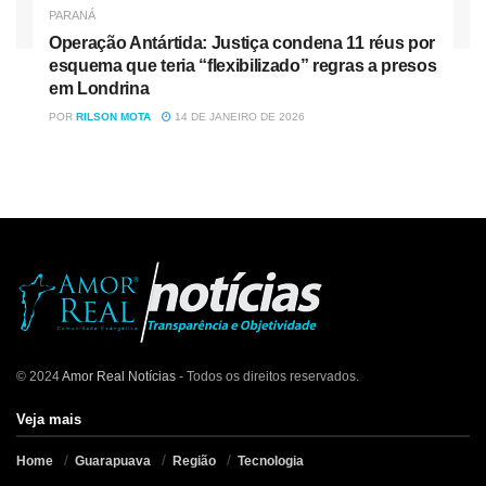
PARANÁ
Operação Antártida: Justiça condena 11 réus por
esquema que teria “flexibilizado” regras a presos
em Londrina
POR
RILSON MOTA
14 DE JANEIRO DE 2026
© 2024
Amor Real Notícias
- Todos os direitos reservados.
Veja mais
Home
Guarapuava
Região
Tecnologia