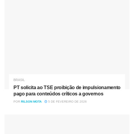
Fonte: Assessoria de Comunicação
Tag:
Foz do Iguaçu
Ministério Publico do Paraná
Operação Pecúlio
BRASIL
PT solicita ao TSE proibição de impulsionamento
pago para conteúdos críticos a governos
POR
RILSON MOTA
5 DE FEVEREIRO DE 2026