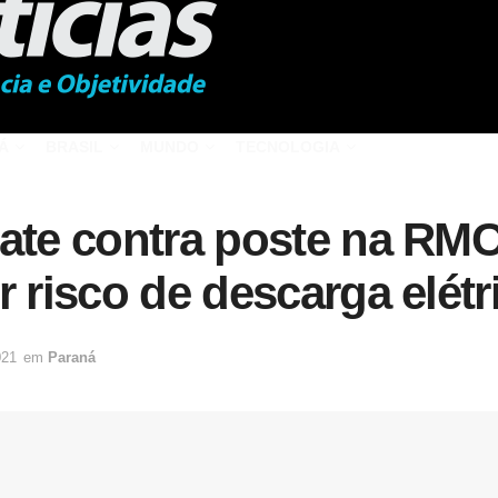
Á
BRASIL
MUNDO
TECNOLOGIA
ate contra poste na RMC
r risco de descarga elétr
021
em
Paraná