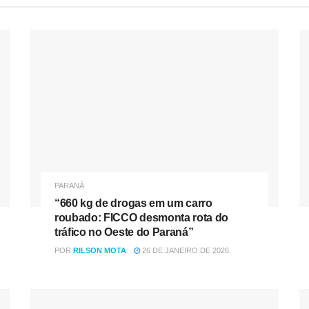
PARANÁ
“660 kg de drogas em um carro
roubado: FICCO desmonta rota do
tráfico no Oeste do Paraná”
POR
RILSON MOTA
26 DE JANEIRO DE 2026