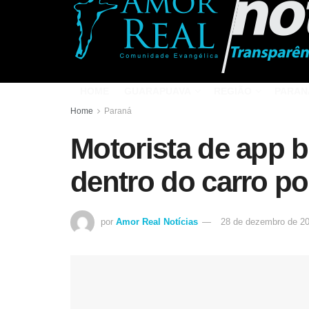
HOME
GUARAPUAVA
REGIÃO
PARAN
Home
Paraná
Motorista de app b
dentro do carro po
por
Amor Real Notícias
28 de dezembro de 2