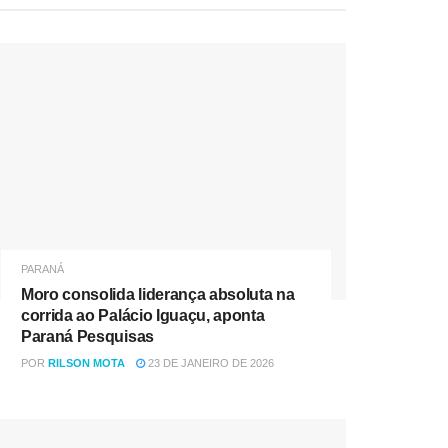
PARANÁ
Moro consolida liderança absoluta na
corrida ao Palácio Iguaçu, aponta
Paraná Pesquisas
POR
RILSON MOTA
23 DE JANEIRO DE 2026