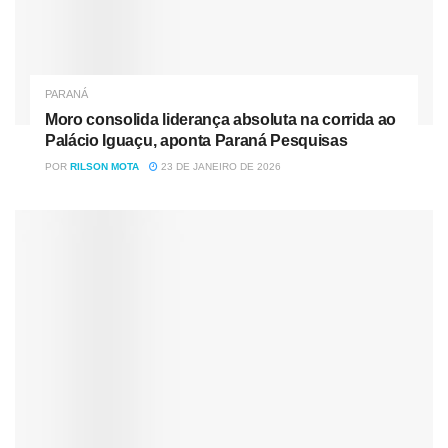
como condição para o recebimento de verbas federais
para a manutenção dos serviços básicos para a
população. O texto tramitará em regime de urgência.
PARANÁ
Por Redação Tribuna do Paraná
Moro consolida liderança absoluta na corrida ao
Palácio Iguaçu, aponta Paraná Pesquisas
POR
RILSON MOTA
23 DE JANEIRO DE 2026