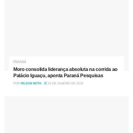
PARANÁ
Moro consolida liderança absoluta na corrida ao
Palácio Iguaçu, aponta Paraná Pesquisas
POR
RILSON MOTA
23 DE JANEIRO DE 2026
PF realizou duas apreensões cocaína, uma no Porto de
Antonina e outra no Terminal de Contêineres de
Paranaguá — Foto: Divulgação/PF