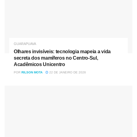
Por g1 PR — Curitiba
GUARAPUAVA
Olhares invisíveis: tecnologia mapeia a vida
secreta dos mamíferos no Centro-Sul,
Acadêmicos Unicentro
POR
RILSON MOTA
22 DE JANEIRO DE 2026