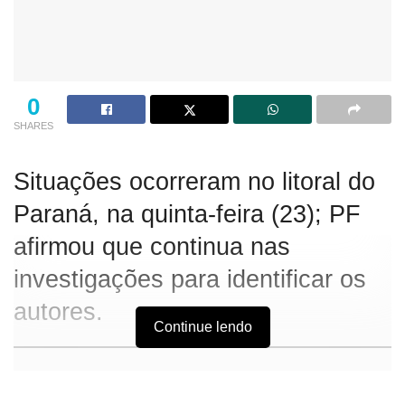
0
SHARES
Situações ocorreram no litoral do
Paraná, na quinta-feira (23); PF
afirmou que continua nas
investigações para identificar os
autores.
Continue lendo
Em duas ações, Polícia Federal apreende cerca de 40 kg
de cocaína em Antonina e Paranaguá.