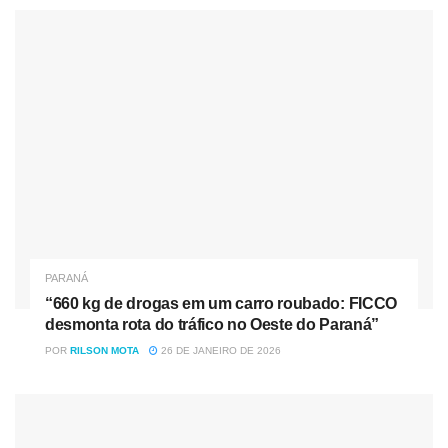
Marco Jusevicius. Típicas do verão paranaense, as
tempestades isoladas e/ou em aglomerados de nuvens só
poderão ser previstas em curto ou curtíssimo prazo.
PARANÁ
“660 kg de drogas em um carro roubado: FICCO
desmonta rota do tráfico no Oeste do Paraná”
POR
RILSON MOTA
26 DE JANEIRO DE 2026