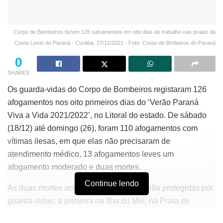
Corpo de Bombeiros fazem 126 salvamentos em oito dias de trabalho nas praias da
Costa Leste do Paraná - Curitiba, 27/12/2021 - Foto: Corpo de Bmbeiros do Paraná
0
SHARES
Os guarda-vidas do Corpo de Bombeiros registaram 126
afogamentos nos oito primeiros dias do ‘Verão Paraná
Viva a Vida 2021/2022’, no Litoral do estado. De sábado
(18/12) até domingo (26), foram 110 afogamentos com
vítimas ilesas, em que elas não precisaram de
atendimento médico, 13 afogamentos leves um
afogamento moderado e duas mortes.
Continue lendo
As duas mortes aconteceram em áreas não protegidas por
guarda-vidas: a primeira na Ilha do Mel, na Praia de
Encantadas, na última quinta-feira (23), e a outra no