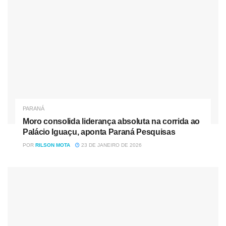
celular ou outro tipo de equipamento eletrônico, e, ao
entrar no mar, precisam estar bem próximas para caso a
criança necessite de ajuda”, ressaltou a tenente Ana
Paula.
Por Pedro Melo/Paraná Total
PARANÁ
Moro consolida liderança absoluta na corrida ao
Palácio Iguaçu, aponta Paraná Pesquisas
POR
RILSON MOTA
23 DE JANEIRO DE 2026