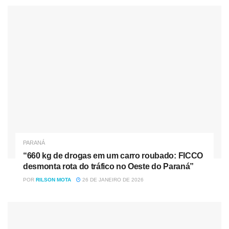
Nóticias
Relacionadas
Ratinho Jr. defende indulto a Bolsonaro e expõe racha no
PSD de Kassab
“660 kg de drogas em um carro roubado: FICCO desmonta
rota do tráfico no Oeste do Paraná”
Outro cuidado, além de evitar afogamentos, é a entrega de
PARANÁ
pulseirinhas de identificação para as crianças, garantido
“660 kg de drogas em um carro roubado: FICCO
agilidades em caso de se perderem dos pais ou
desmonta rota do tráfico no Oeste do Paraná”
responsáveis. Segundo o balanço, já foram entregues
POR
RILSON MOTA
26 DE JANEIRO DE 2026
1.569 pulseirinhas e 80 crianças perdidas foram
encontradas.
“As pessoas precisam estar atentas, não se distrair com