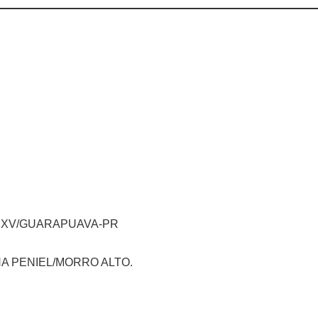
O XV/GUARAPUAVA-PR
NA PENIEL/MORRO ALTO.