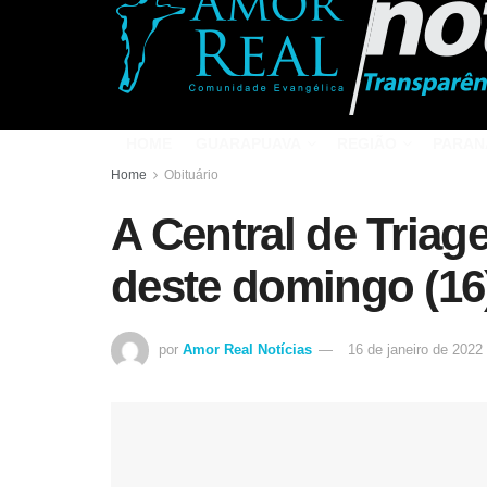
HOME
GUARAPUAVA
REGIÃO
PARAN
Home
Obituário
A Central de Tria
deste domingo (16
por
Amor Real Notícias
16 de janeiro de 2022