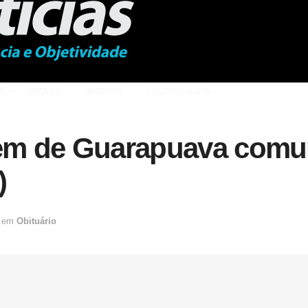
Á
BRASIL
MUNDO
TECNOLOGIA
gem de Guarapuava comun
)
em
Obituário