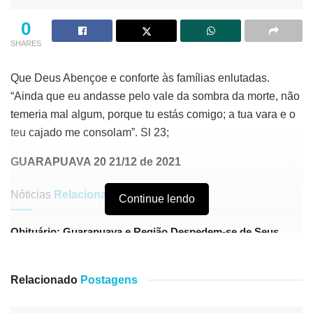
0
SHARES
Que Deus Abençoe e conforte às famílias enlutadas.
“Ainda que eu andasse pelo vale da sombra da morte, não
temeria mal algum, porque tu estás comigo; a tua vara e o
teu cajado me consolam”. Sl 23;
GUARAPUAVA 20 21/12 de 2021
Nóticias
Relacionadas
Continue lendo
Obituário: Guarapuava e Região Despedem-se de Seus
Entes Queridos
“Guarapuava Despede-se de Seus Filhos com Amor e
Relacionado
Postagens
Memória”