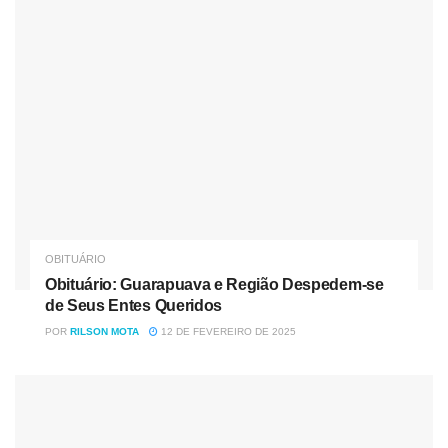
NOME: LUCAS LUAN BATISTA PIRES
IDADE
: 22 ANOS
NOME DO PAI:
ORLEI COLARITIZ PIRES
NOME DA MÃE:
MARIA GEREMIAS PIRES
OBITUÁRIO
DATA DE FALECIMENTO:
20/12/2021
Obituário: Guarapuava e Região Despedem-se
de Seus Entes Queridos
LOCAL DE FALECIMENTO
:
HOSPITAL SÃO VICENTE
POR
RILSON MOTA
12 DE FEVEREIRO DE 2025
DE PAULO/GUARAPUAVA-PR
LOCAL DE VELÓRIO:
CAPELA MUNICIPAL DO
MUNICÍPIO DE CAMPINA DO SIMÃO-PR