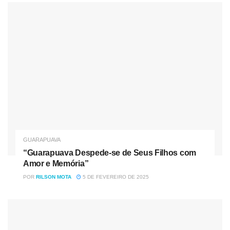
LOCAL DE VELÓRIO:
CAPELA MORTUÁRIA
MUNICIPAL BATEL/ GUARAPUAVA-PR
NUMERO DA FAF:
29537
LOCAL DE SEPULTAMENTO:
CEMITÉRIO MUNICIPAL
CONTINENTAL/ GUARAPUAVA-PR
DATA DE SEPULTAMENTO:
28/01/2022
HORÁRIO:
10:00 hrs
GUARAPUAVA
FUNERÁRIA
: CRISTO REI / GUARAPUAVA-PR
“Guarapuava Despede-se de Seus Filhos com
Amor e Memória”
POR
RILSON MOTA
5 DE FEVEREIRO DE 2025
NOME: JOSÉ ORLEI DOS SANTOS
IDADE
:
63 ANOS
NOME DO PAI:
ANTONIO EZIDIO DOS SANTOS