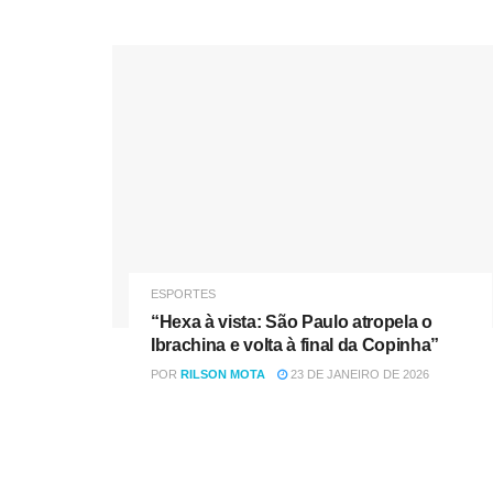
ESPORTES
“Hexa à vista: São Paulo atropela o
Ibrachina e volta à final da Copinha”
POR
RILSON MOTA
23 DE JANEIRO DE 2026