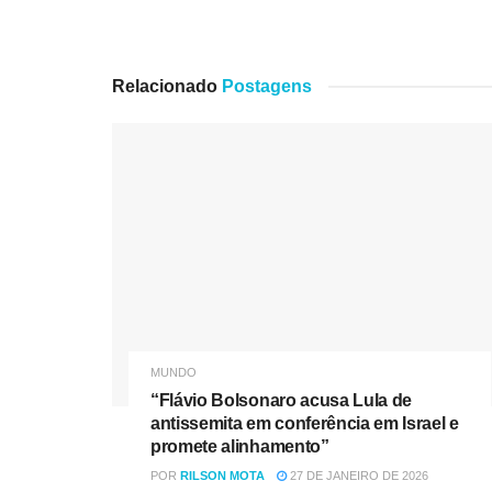
Relacionado
Postagens
MUNDO
“Flávio Bolsonaro acusa Lula de
antissemita em conferência em Israel e
promete alinhamento”
POR
RILSON MOTA
27 DE JANEIRO DE 2026