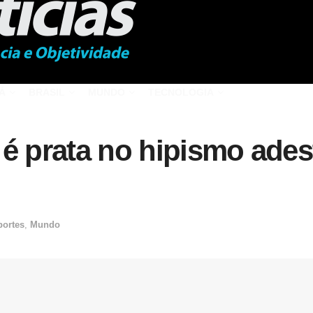
Á
BRASIL
MUNDO
TECNOLOGIA
 é prata no hipismo ade
portes
,
Mundo