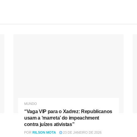
MUNDO
“Vaga VIP para o Xadrez: Republicanos
usam a ‘marreta’ do impeachment
contra juízes ativistas”
POR
RILSON MOTA
23 DE JANEIRO DE 2026