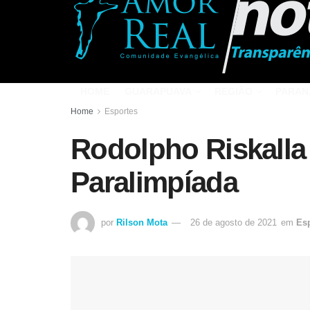
HOME
GUARAPUAVA
REGIÃO
PARAN
Home
Esportes
Rodolpho Riskalla
Paralimpíada
por
Rilson Mota
26 de agosto de 2021
em
Es