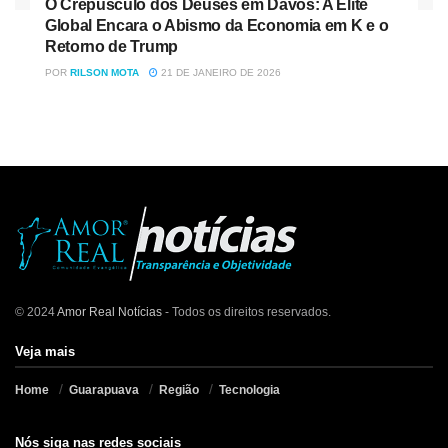
O Crepúsculo dos Deuses em Davos: A Elite
Global Encara o Abismo da Economia em K e o
Retorno de Trump
POR
RILSON MOTA
21 DE JANEIRO DE 2026
© 2024
Amor Real Notícias
- Todos os direitos reservados.
Veja mais
Home
Guarapuava
Região
Tecnologia
Nós siga nas redes sociais