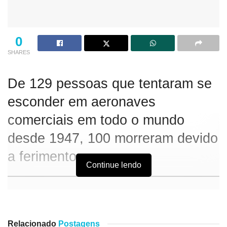
0
SHARES
De 129 pessoas que tentaram se
esconder em aeronaves
comerciais em todo o mundo
desde 1947, 100 morreram devido
a ferimentos.
Continue lendo
Um homem de 26 anos chegou no sábado (27) ao
aeroporto de Miami, nos Estados Unidos, depois de viajar
dentro do trem de pouso de um avião que partiu da Cidade
Relacionado
Postagens