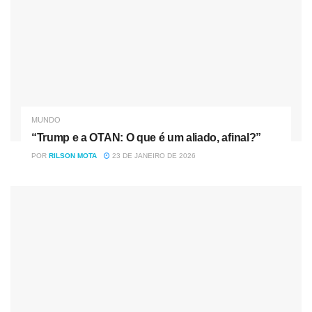
A agência de aviação não quis comentar o incidente de
sábado. De acordo com dados da entidade, 129 pessoas
tentaram se esconder em aeronaves comerciais em todo o
mundo desde 1947. Destas, disse a agência, 100
morreram devido a ferimentos.
MUNDO
Por g1
“Trump e a OTAN: O que é um aliado, afinal?”
POR
RILSON MOTA
23 DE JANEIRO DE 2026