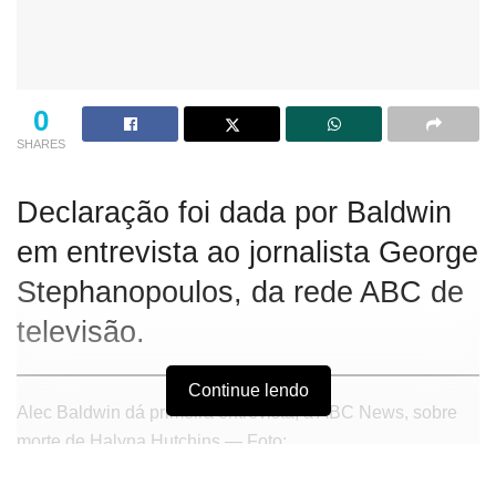
0
SHARES
Declaração foi dada por Baldwin
em entrevista ao jornalista George
Stephanopoulos, da rede ABC de
televisão.
Continue lendo
Alec Baldwin dá primeira entrevista, à ABC News, sobre
morte de Halyna Hutchins — Foto:
Reprodução/YouTube/ABC News