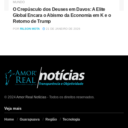
MUNDO
O Crepúsculo dos Deuses em Davos: A Elite
Global Encara o Abismo da Economia em K e o
Retorno de Trump
POR
RILSON MOTA
21 DE JANEIRO DE 2026
© 2024
Amor Real Notícias
- Todos os direitos reservados.
Veja mais
Home
Guarapuava
Região
Tecnologia