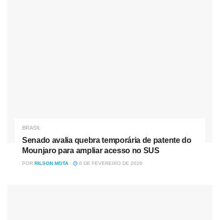
A coleta de resíduos domiciliares será efetuada
normalmente no feriado (09). Entretanto, não haverá coleta
no sábado (11).
A coleta voltará a funcionar normalmente na segunda-feira
(13).
Transporte Público
Quem utiliza o transporte coletivo, os horários e itinerários
serão os mesmos dos sábados.
BRASIL
Estar
Senado avalia quebra temporária de patente do
Mounjaro para ampliar acesso no SUS
Não haverá fiscalização dos agentes de trânsito na quinta-
POR
RILSON MOTA
6 DE FEVEREIRO DE 2026
feira (09).