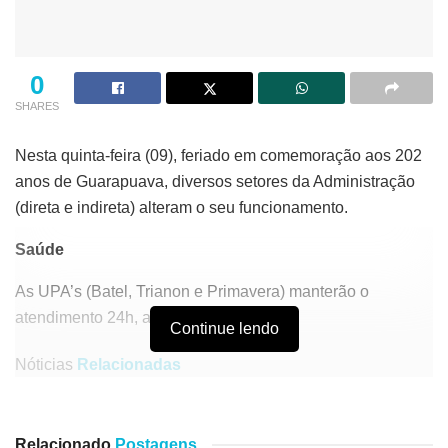
0
SHARES
Nesta quinta-feira (09), feriado em comemoração aos 202
anos de Guarapuava, diversos setores da Administração
(direta e indireta) alteram o seu funcionamento.
Saúde
As UPA’s (Batel, Trianon e Primavera) manterão o
atendimento 24h, assim como o SAMU.
Continue lendo
Nóticias
Relacionadas
Deputado e filho de sócio no “banco dos réus”: a
segunda-feira de “puxão de orelha” na CPMI do INSS
Relacionado
Postagens