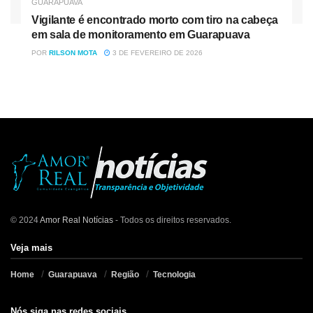
GUARAPUAVA
Vigilante é encontrado morto com tiro na cabeça
em sala de monitoramento em Guarapuava
POR
RILSON MOTA
3 DE FEVEREIRO DE 2026
© 2024
Amor Real Notícias
- Todos os direitos reservados.
Veja mais
Home
Guarapuava
Região
Tecnologia
Nós siga nas redes sociais