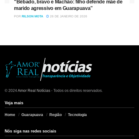
“Bêbado, bravo e Machão: filho defende mãe de
marido agressivo em Guarapuava”
POR
RILSON MOTA
26 DE JANEIRO DE 2026
© 2024
Amor Real Notícias
- Todos os direitos reservados.
Veja mais
Home
Guarapuava
Região
Tecnologia
Nós siga nas redes sociais