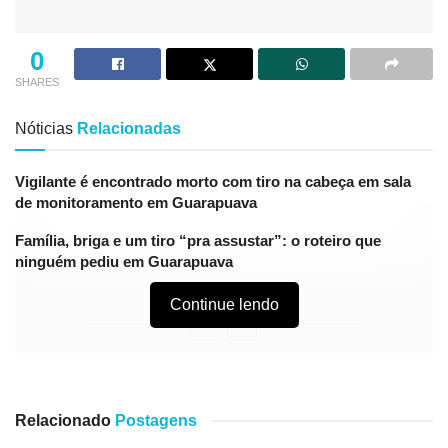
0
SHARES
Nóticias
Relacionadas
Vigilante é encontrado morto com tiro na cabeça em sala
de monitoramento em Guarapuava
Família, briga e um tiro “pra assustar”: o roteiro que
ninguém pediu em Guarapuava
Continue lendo
Açougueiro
Com experiência
Relacionado
Postagens
Ajudante de açougueiro