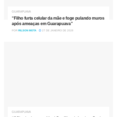
GUARAPUAVA
“Filho furta celular da mãe e foge pulando muros
após ameaças em Guarapuava”
POR
RILSON MOTA
27 DE JANEIRO DE 2026
GUARAPUAVA