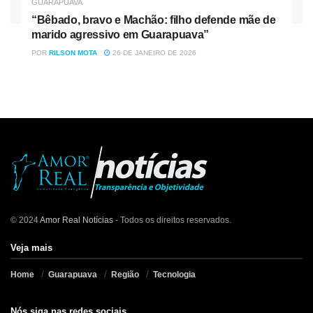
GUARAPUAVA
“Bêbado, bravo e Machão: filho defende mãe de
marido agressivo em Guarapuava”
POR
RILSON MOTA
26 DE JANEIRO DE 2026
© 2024
Amor Real Notícias
- Todos os direitos reservados.
Veja mais
Home
Guarapuava
Região
Tecnologia
Nós siga nas redes sociais