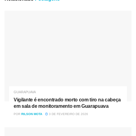
categorias de base e esperamos para o ano de 2022
continuar participando e conquistando inúmeros títulos
com as escolinhas”, comentou o professor da equipe,
Sérgio Miranda, o Ratinho.
Nóticias
Relacionadas
Vigilante é encontrado morto com tiro na cabeça em sala
de monitoramento em Guarapuava
Família, briga e um tiro “pra assustar”: o roteiro que
ninguém pediu em Guarapuava
GUARAPUAVA
Vigilante é encontrado morto com tiro na cabeça
em sala de monitoramento em Guarapuava
POR
RILSON MOTA
3 DE FEVEREIRO DE 2026
Confira abaixo o placar dos jogos disputados: