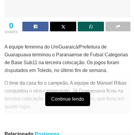
0
SHARES
A equipe feminina do UniGuaraicá/Prefeitura de
Guarapuava terminou o Paranaense de Futsal Categorias
de Base Sub11 na terceira colocação. Os jogos foram
disputados em Toledo, no último fim de semana.
O time da casa foi o campeão. A equipe de Manoel Ribas
conquistou o vice-campeonato. Já Guarapuava ficou na
terceira colocação ao vencer Chopinzinho, que ficou em
Continue lendo
quarto lugar.
“A Secretaria de Esportes continuou incentivando o
esporte na nossa cidade mesmo durante a pandemia e
Relacionado
Postagens
isso ajudou bastante as nossas equipes, principalmente as