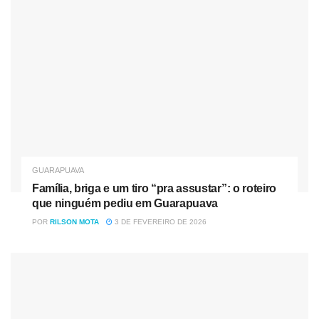
RESULTADOS
UniGuairacá 4 x 7 Toledo
UniGuairacá 2 x 2 Chopinzinho
UniGuairacá 1 x 4 Manoel Ribas
UniGuairacá 4 x 2 Chopinzinho
GUARAPUAVA
Família, briga e um tiro “pra assustar”: o roteiro
que ninguém pediu em Guarapuava
POR
RILSON MOTA
3 DE FEVEREIRO DE 2026