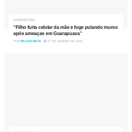
GUARAPUAVA
“Filho furta celular da mãe e foge pulando muros
após ameaças em Guarapuava”
POR
RILSON MOTA
27 DE JANEIRO DE 2026