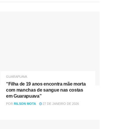
GUARAPUAVA
“Filha de 19 anos encontra mãe morta
com manchas de sangue nas costas
em Guarapuava”
POR
RILSON MOTA
27 DE JANEIRO DE 2026