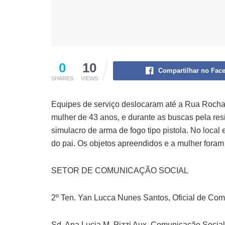
0
10
Compartilhar no Fac
SHARES
VIEWS
Equipes de serviço deslocaram até a Rua Roch
mulher de 43 anos, e durante as buscas pela re
simulacro de arma de fogo tipo pistola. No local
do pai. Os objetos apreendidos e a mulher fora
SETOR DE COMUNICAÇÃO SOCIAL
2º Ten. Yan Lucca Nunes Santos, Oficial de Co
Sd. Ana Lucia M. Pizzi Aux. Comunicação Socia