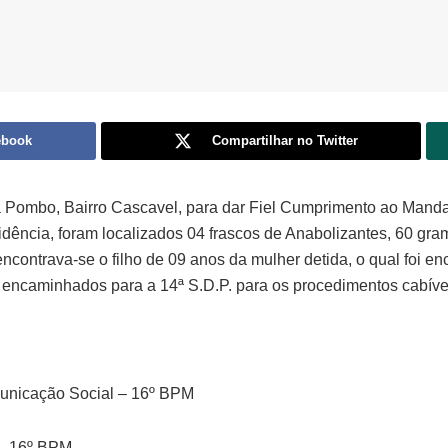
ebook
Compartilhar no Twitter
a Pombo, Bairro Cascavel, para dar Fiel Cumprimento ao Man
sidência, foram localizados 04 frascos de Anabolizantes, 60 g
 encontrava-se o filho de 09 anos da mulher detida, o qual foi
m encaminhados para a 14ª S.D.P. para os procedimentos cabíve
municação Social – 16º BPM
l -16º BPM