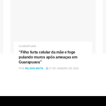
GUARAPUAVA
“Filho furta celular da mãe e foge
pulando muros após ameaças em
Guarapuava”
POR
RILSON MOTA
27 DE JANEIRO DE 2026