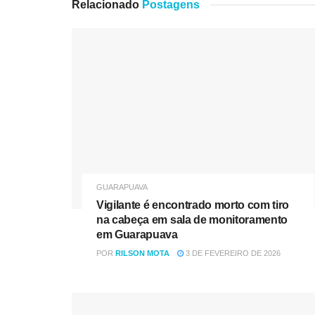
Relacionado
Postagens
GUARAPUAVA
Vigilante é encontrado morto com tiro
na cabeça em sala de monitoramento
em Guarapuava
POR
RILSON MOTA
3 DE FEVEREIRO DE 2026