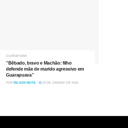
GUARAPUAVA
“Bêbado, bravo e Machão: filho
defende mãe de marido agressivo em
Guarapuava”
POR
RILSON MOTA
26 DE JANEIRO DE 2026