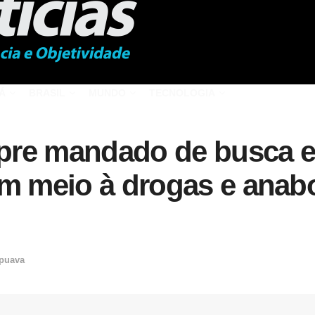
Á
BRASIL
MUNDO
TECNOLOGIA
umpre mandado de busca e
em meio à drogas e anabo
puava