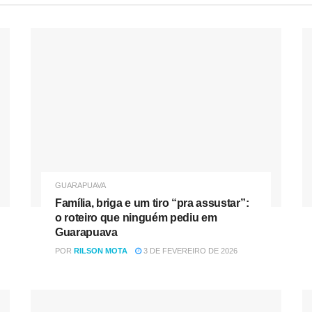
GUARAPUAVA
Família, briga e um tiro “pra assustar”:
o roteiro que ninguém pediu em
Guarapuava
POR
RILSON MOTA
3 DE FEVEREIRO DE 2026