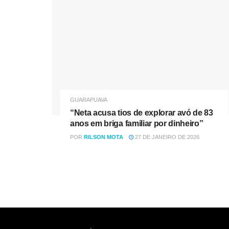
GUARAPUAVA
“Neta acusa tios de explorar avó de 83
anos em briga familiar por dinheiro”
POR
RILSON MOTA
27 DE JANEIRO DE 2026