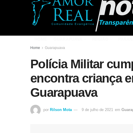
HOME
GUARAPUAVA
REGIÃO
PARAN
Home
Guarapuava
Polícia Militar c
encontra criança 
Guarapuava
por
Rilson Mota
9 de julho de 2021
em
Guara