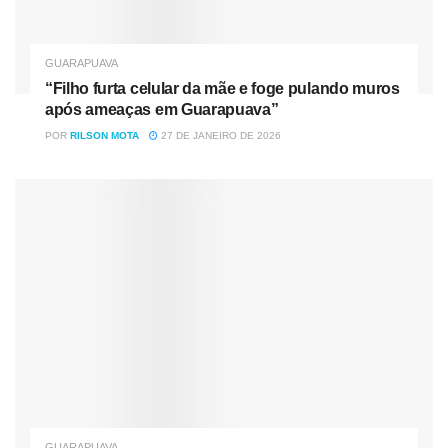
GUARAPUAVA
“Filho furta celular da mãe e foge pulando muros
após ameaças em Guarapuava”
POR
RILSON MOTA
27 DE JANEIRO DE 2026
GUARAPUAVA