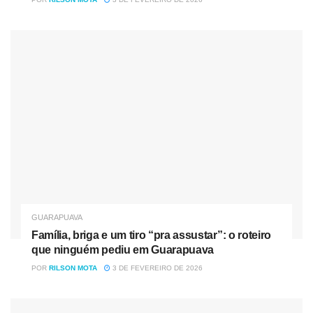
De acordo com o secretário de Planejamento e
Urbanismo, Paulo Dirceu, a revitalização está sendo
realizada por etapas. Nesse primeiro momento a UBS
Concórdia está recebendo melhorias. “É um
projeto fantástico, onde os cursos de Engenharia Civil e de
Arquitetura fazem o esboço, os estudos e trazem até nós
no Cepluhg e nós discutimos essas implantações. É uma
grande parceria que está no início e vai render bons frutos
para comunidade guarapuavana e também para os nossos
acadêmicos, principalmente do curso de medicina que vão
poder utilizar esses espaços”, explicou o secretário de
Planejamento e Urbanismo, Paulo Dirceu.
GUARAPUAVA
Família, briga e um tiro “pra assustar”: o roteiro
que ninguém pediu em Guarapuava
POR
RILSON MOTA
3 DE FEVEREIRO DE 2026