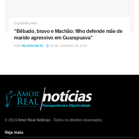
GUARAPUAVA
“Bêbado, bravo e Machão: filho defende mãe de
marido agressivo em Guarapuava”
POR
RILSON MOTA
26 DE JANEIRO DE 2026
© 2024
Amor Real Notícias
- Todos os direitos reservados.
Veja mais