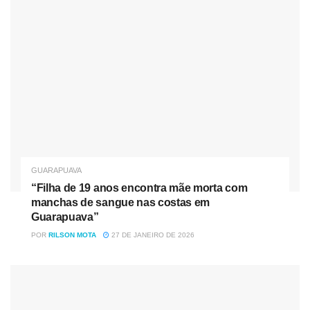
O projeto prevê a reorganização de toda estrutura interna
para melhorar o fluxo de atendimento. Além da troca do
GUARAPUAVA
telhado, pintura e identificação dos setores, a revitalização
“Filha de 19 anos encontra mãe morta com
inclui também a ampliação no número de consultórios e
manchas de sangue nas costas em
uma área de esterilização de materiais.
Guarapuava”
POR
RILSON MOTA
27 DE JANEIRO DE 2026
Nóticias
Relacionadas
Vigilante é encontrado morto com tiro na cabeça em sala
de monitoramento em Guarapuava