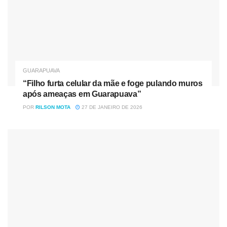
GUARAPUAVA
“Filho furta celular da mãe e foge pulando muros
após ameaças em Guarapuava”
POR
RILSON MOTA
27 DE JANEIRO DE 2026