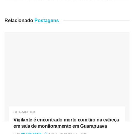
Essas revitalizações, além de beneficiar a
comunidade, também traz condições de
Relacionado
Postagens
trabalho para os servidores da saúde que
terão as dependências dignas para atender
a comunidade”, ressaltou o prefeito, Celso
Góes.
GUARAPUAVA
Vigilante é encontrado morto com tiro na cabeça
em sala de monitoramento em Guarapuava
POR
RILSON MOTA
3 DE FEVEREIRO DE 2026