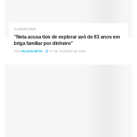
IDADE:
60 ANOS
NOME DO PAI:
EROIDES GONÇALVES DA SILVA
GUARAPUAVA
NOME DA MÃE:
ANA MARIA DA SILVA
“Neta acusa tios de explorar avó de 83 anos em
briga familiar por dinheiro”
DATA DE FALECIMENTO
:
06/08/2021
POR
RILSON MOTA
27 DE JANEIRO DE 2026
LOCAL DE FALECIMENTO:
UPA TRIANON
/GUARAPUAVA-PR
LOCAL DE VELÓRIO: OCORREU NA
CAPELA
MORTUÁRIA DE PINHÃO /PINHÃO-PR
NUMERO DA FAF:
28474
LOCAL DE SEPULTAMENTO:
CEMITÉRIO DO
MUNICIPIO DO PINHÃO-PR
DATA DE SEPULTAMENTO:
06/08/2021