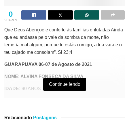
0
SHARES
Que Deus Abençoe e conforte às famílias enlutadas Ainda
que eu andasse pelo vale da sombra da morte, não
temeria mal algum, porque tu estás comigo; a tua vara e o
teu cajado me consolam”. Sl 23;4
GUARAPUAVA 06-07 de Agosto de 2021
NOME: ALVINA FONSECA DA SILVA
Continue lendo
IDADE:
90 ANOS
Nóticias
Relacionadas
Vigilante é encontrado morto com tiro na cabeça em sala
Relacionado
Postagens
de monitoramento em Guarapuava