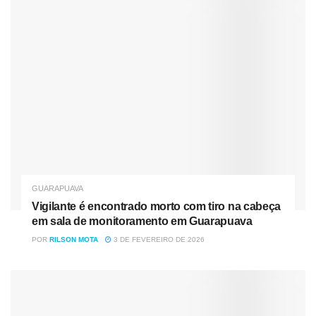
Família, briga e um tiro “pra assustar”: o roteiro que
ninguém pediu em Guarapuava
NOME DO PAI:
ANTONIO ALEXANDRE FONSECA
NOME DA MÃE:
MARIA FRANCISCA DE MOURA
DATA DE FALECIMENTO
:
05/08/2021
GUARAPUAVA
Vigilante é encontrado morto com tiro na cabeça
LOCAL DE FALECIMENTO:
EM DOMICILIO BAIRRO
em sala de monitoramento em Guarapuava
TRIANON /GUARAPUAVA-PR
POR
RILSON MOTA
3 DE FEVEREIRO DE 2026
LOCAL DE VELÓRIO: OCORREU NA
CAPELA
MORTUÁRIAPAX CRISTO REI /GUARAPUAVA-PR
NUMERO DA FAF:
28472