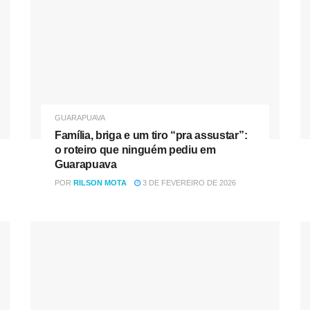
GUARAPUAVA
Família, briga e um tiro “pra assustar”:
o roteiro que ninguém pediu em
Guarapuava
POR
RILSON MOTA
3 DE FEVEREIRO DE 2026