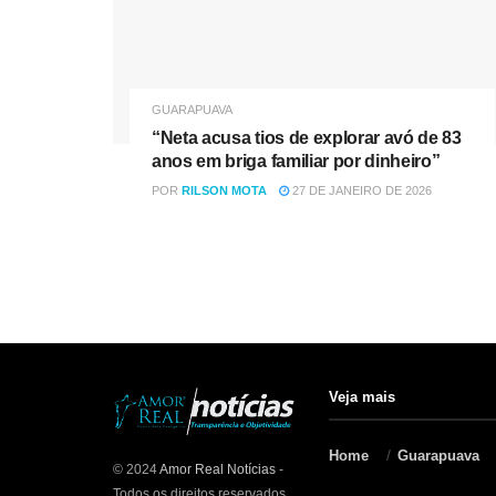
GUARAPUAVA
“Neta acusa tios de explorar avó de 83
anos em briga familiar por dinheiro”
POR
RILSON MOTA
27 DE JANEIRO DE 2026
Veja mais
Home
Guarapuava
© 2024
Amor Real Notícias
-
Todos os direitos reservados.