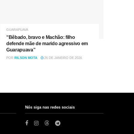
GUARAPUAVA
“Bêbado, bravo e Machão: filho
defende mãe de marido agressivo em
Guarapuava”
POR
RILSON MOTA
26 DE JANEIRO DE 2026
Nós siga nas redes sociais