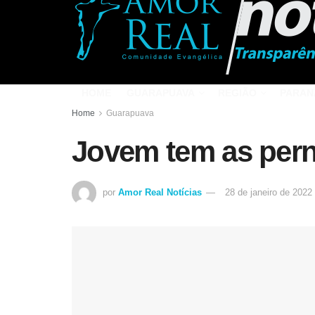
HOME
GUARAPUAVA
REGIÃO
PARAN
Home
Guarapuava
Jovem tem as pern
por
Amor Real Notícias
28 de janeiro de 2022