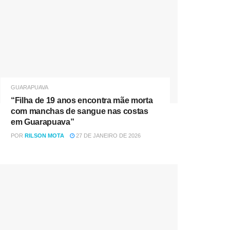
GUARAPUAVA
“Filha de 19 anos encontra mãe morta
com manchas de sangue nas costas
em Guarapuava”
POR
RILSON MOTA
27 DE JANEIRO DE 2026