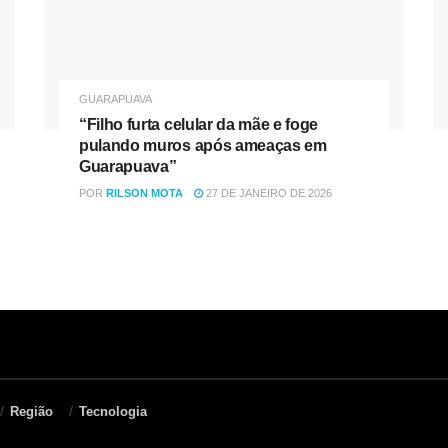
GUARAPUAVA
“Filho furta celular da mãe e foge
pulando muros após ameaças em
Guarapuava”
POR
RILSON MOTA
27 DE JANEIRO DE 2026
Região
Tecnologia