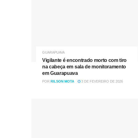
GUARAPUAVA
Vigilante é encontrado morto com tiro
na cabeça em sala de monitoramento
em Guarapuava
POR
RILSON MOTA
3 DE FEVEREIRO DE 2026