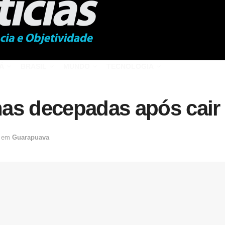
Á
BRASIL
MUNDO
TECNOLOGIA
as decepadas após cair
em
Guarapuava