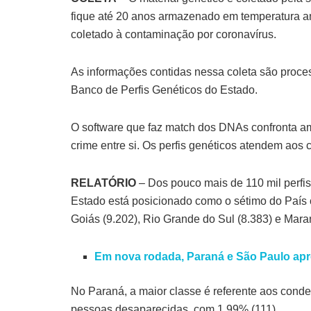
fique até 20 anos armazenado em temperatura am
coletado à contaminação por coronavírus.
As informações contidas nessa coleta são proces
Banco de Perfis Genéticos do Estado.
O software que faz match dos DNAs confronta amo
crime entre si. Os perfis genéticos atendem aos
RELATÓRIO
– Dos pouco mais de 110 mil perfis
Estado está posicionado como o sétimo do País c
Goiás (9.202), Rio Grande do Sul (8.383) e Mara
Em nova rodada, Paraná e São Paulo ap
No Paraná, a maior classe é referente aos conde
pessoas desaparecidas, com 1,99% (111).