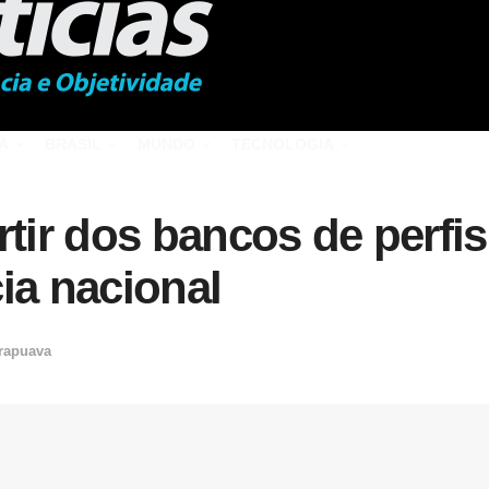
Á
BRASIL
MUNDO
TECNOLOGIA
rtir dos bancos de perfi
ia nacional
rapuava