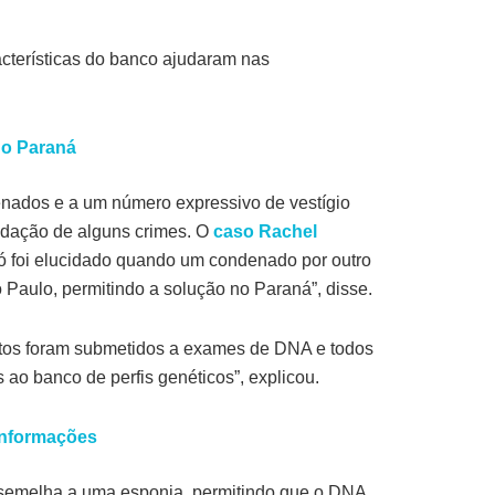
acterísticas do banco ajudaram nas
no Paraná
enados e a um número expressivo de vestígio
idação de alguns crimes. O
caso Rachel
 foi elucidado quando um condenado por outro
 Paulo, permitindo a solução no Paraná”, disse.
itos foram submetidos a exames de DNA e todos
 ao banco de perfis genéticos”, explicou.
 informações
 assemelha a uma esponja, permitindo que o DNA