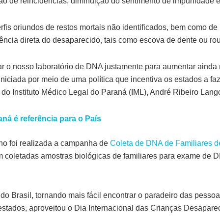
ação de reincidências, diminuição do sentimento de impunidade
rfis oriundos de restos mortais não identificados, bem como d
rência direta do desaparecido, tais como escova de dente ou rou
ar o nosso laboratório de DNA justamente para aumentar ainda 
 iniciada por meio de uma política que incentiva os estados a f
 do Instituto Médico Legal do Paraná (IML), André Ribeiro Lang
aná é referência para o País
ho foi realizada a campanha de
Coleta de DNA de Familiares 
am coletadas amostras biológicas de familiares para exame de 
s do Brasil, tornando mais fácil encontrar o paradeiro das pess
stados, aproveitou o Dia Internacional das Crianças Desapareci