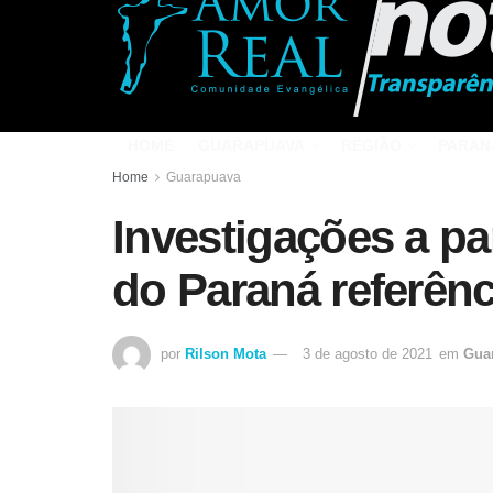
HOME
GUARAPUAVA
REGIÃO
PARAN
Home
Guarapuava
Investigações a pa
do Paraná referênc
por
Rilson Mota
3 de agosto de 2021
em
Gua