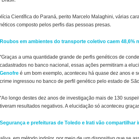
cia Científica do Paraná, perito Marcelo Malaghini, várias car
néticos composto pelos perfis das pessoas presas.
Roubos em ambientes do transporte coletivo caem 48,6% 
“Graças a uma quantidade grande de perfis genéticos de cond
cadastrados no banco nacional, essas ações permitiram a eluc
Genofre
é um bom exemplo, aconteceu há quase dez anos e só
crime ingressou no banco de perfil genético pelo estado de São
“Ao longo destes dez anos de investigação mais de 130 suspe
tiveram resultados negativos. A elucidação só aconteceu graças
Segurança e prefeituras de Toledo e Irati vão compartilhar
saliva, em método indolor, por meio de um dispositivo que se