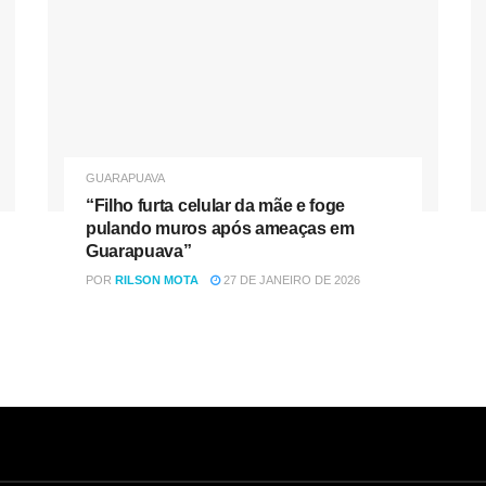
GUARAPUAVA
“Filho furta celular da mãe e foge
pulando muros após ameaças em
Guarapuava”
POR
RILSON MOTA
27 DE JANEIRO DE 2026