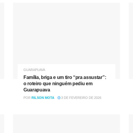
GUARAPUAVA
Família, briga e um tiro “pra assustar”:
o roteiro que ninguém pediu em
Guarapuava
POR
RILSON MOTA
3 DE FEVEREIRO DE 2026