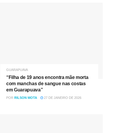
GUARAPUAVA
“Filha de 19 anos encontra mãe morta
com manchas de sangue nas costas
em Guarapuava”
POR
RILSON MOTA
27 DE JANEIRO DE 2026