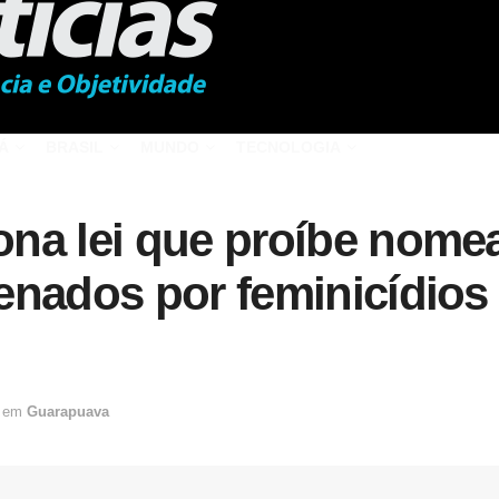
Á
BRASIL
MUNDO
TECNOLOGIA
na lei que proíbe nome
nados por feminicídios 
em
Guarapuava