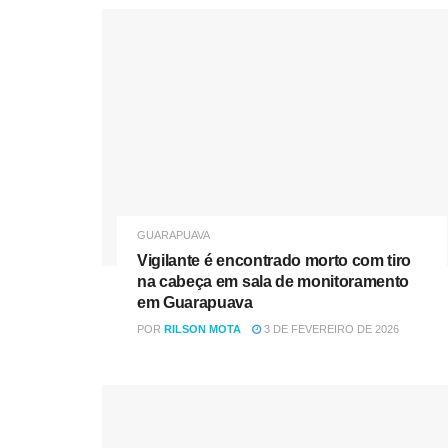
GUARAPUAVA
Vigilante é encontrado morto com tiro
na cabeça em sala de monitoramento
em Guarapuava
POR
RILSON MOTA
3 DE FEVEREIRO DE 2026