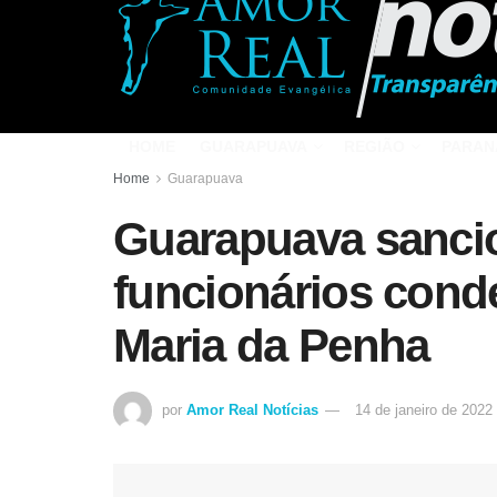
HOME
GUARAPUAVA
REGIÃO
PARAN
Home
Guarapuava
Guarapuava sancio
funcionários conde
Maria da Penha
por
Amor Real Notícias
14 de janeiro de 2022