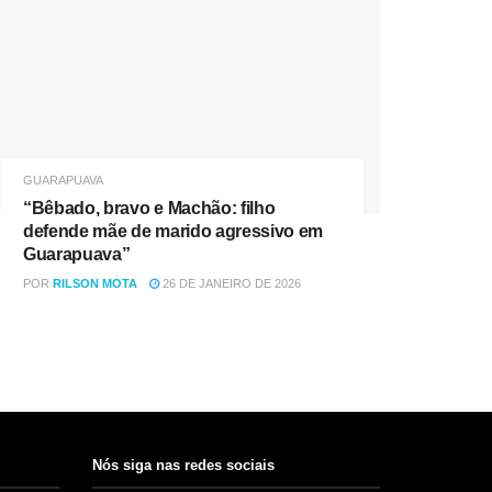
GUARAPUAVA
“Bêbado, bravo e Machão: filho
defende mãe de marido agressivo em
Guarapuava”
POR
RILSON MOTA
26 DE JANEIRO DE 2026
Nós siga nas redes sociais