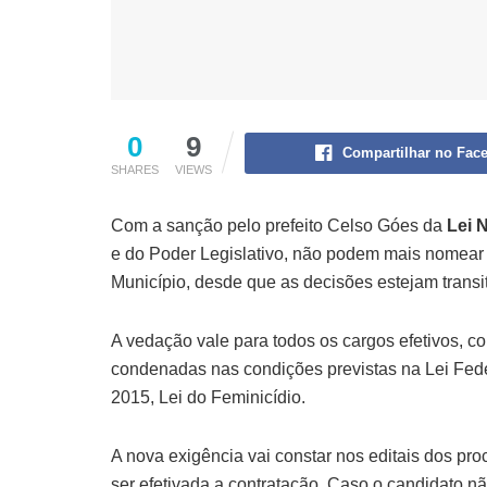
0
9
Compartilhar no Fac
SHARES
VIEWS
Com a sanção pelo prefeito Celso Góes da
Lei 
e do Poder Legislativo, não podem mais nomear 
Município, desde que as decisões estejam trans
A vedação vale para todos os cargos efetivos, c
condenadas nas condições previstas na Lei Feder
2015, Lei do Feminicídio.
A nova exigência vai constar nos editais dos pr
ser efetivada a contratação. Caso o candidato nã