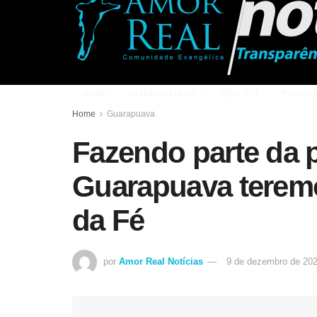
HOME
GUARAPUAVA
REGIÃO
PARAN
Home
Guarapuava
Fazendo parte da 
Guarapuava teremo
da Fé
por
Amor Real Notícias
9 de dezembro de 20