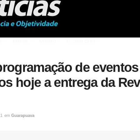
Á
BRASIL
MUNDO
TECNOLOGIA
programação de eventos 
s hoje a entrega da Revi
21
em
Guarapuava