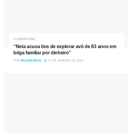
sol, instalação de lâmpadas de LED e de refletores nos
paredões. Além disso, o projeto contemplou também a
construção de uma Academia ao Ar Livre e de um mirante
com bancos, iluminação, piso de paver e guarda-corpo,
para que a população guarapuavana possa usufruir do
GUARAPUAVA
espaço.
“Neta acusa tios de explorar avó de 83 anos em
briga familiar por dinheiro”
“Os esportistas do rapel fizeram a primeira demanda de
POR
RILSON MOTA
27 DE JANEIRO DE 2026
uma lixeira para praça e nós vimos que não poderia fazer
apenas essa instalação, essa praça é linda e merece uma
revitalização inteira e hoje concluímos e entregamos aos
guarapuavanos. A praça está linda e pronta para receber
eventos, receber a família para lazer e prática esportiva”,
ressaltou a secretária de Turismo e Eventos, Katriane Mila.
Essa foi a primeira grande intervenção em 21 anos de
fundação da praça preparada para receber eventos
religiosos e de promoção do turismo. “Nossa equipe ficou