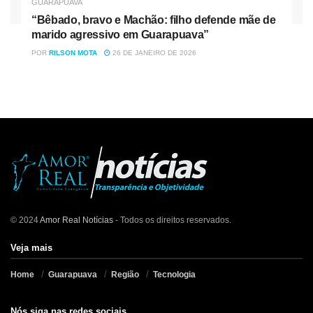
GUARAPUAVA
“Bêbado, bravo e Machão: filho defende mãe de
marido agressivo em Guarapuava”
POR
RILSON MOTA
26 DE JANEIRO DE 2026
© 2024
Amor Real Notícias
- Todos os direitos reservados.
Veja mais
Home
Guarapuava
Região
Tecnologia
Nós siga nas redes sociais