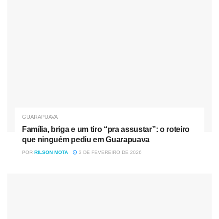
Guarapuava, uma cidade construída pelas pessoas que
vivem nela”, acrescentou a deputada estadual, Cristina
Silvestri.
Na ocasião, o deputado estadual Artagão de Mattos Leão
Júnior também parabenizou a cidade e a reforma completa
da praça ecumênica. “Parabenizo desde já nossa querida
cidade, representada por um povo trabalhador,
hospitaleiro, humilde e com grande coração. E quero
parabenizar por essa obra tão importante que representa a
GUARAPUAVA
esperança e o recomeço de um novo ano, que será muito
Família, briga e um tiro “pra assustar”: o roteiro
melhor do que foi 2021, um feliz natal e um ótimo 2022”.
que ninguém pediu em Guarapuava
POR
RILSON MOTA
3 DE FEVEREIRO DE 2026
Ao som da banda Jovem Maestro Leonel Rossetim e
Orquestra de Câmara de Guarapuava, a abertura contou
com a participação especial da Miss Brasil Turismo, Luiza
Gabriela, que enalteceu as obras na Praça como cartão
postal do município, do representante da Mitra Diocesana,