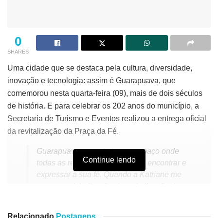
0
SHARES
Uma cidade que se destaca pela cultura, diversidade,
inovação e tecnologia: assim é Guarapuava, que
comemorou nesta quarta-feira (09), mais de dois séculos
de história. E para celebrar os 202 anos do município, a
Secretaria de Turismo e Eventos realizou a entrega oficial
da revitalização da Praça da Fé.
Guarapuava merecia ter um espaço onde
Continue lendo
todas as religiões pudessem se encontrar e
expressar a sua fé. Quando a Katriane me
trouxe a reivindicação de revitalização da
praça, nós estávamos vivendo o pior
momento da pandemia e foi aí que nós
Relacionado
Postagens