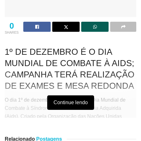
0
SHARES
1º DE DEZEMBRO É O DIA
MUNDIAL DE COMBATE À AIDS;
CAMPANHA TERÁ REALIZAÇÃO
DE EXAMES E MESA REDONDA
O dia 1º de dezembro é considerado o Dia Mundial de
Continue lendo
Combate à Síndrome da Imunodeficiência Adquirida
(Aids). Criado pela Organização das Nações Unidas
(ONU) em conjunto à Organização Mundial de Saúde
(OMS), a data tem como objetivo reforçar a necessidade
Relacionado
Postagens
de conscientização sobre a doença e a solidariedade aos