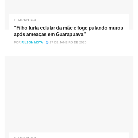
GUARAPUAVA
“Filho furta celular da mãe e foge pulando muros
após ameaças em Guarapuava”
POR
RILSON MOTA
27 DE JANEIRO DE 2026