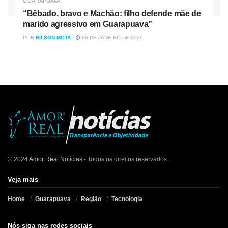
GUARAPUAVA
“Bêbado, bravo e Machão: filho defende mãe de
marido agressivo em Guarapuava”
POR
RILSON MOTA
26 DE JANEIRO DE 2026
© 2024
Amor Real Notícias
- Todos os direitos reservados.
Veja mais
Home
Guarapuava
Região
Tecnologia
Nós siga nas redes sociais