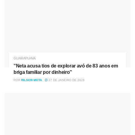
Fonte: RPC
Tag:
Câmara de vereadores de Guarapuava
GUARAPUAVA
“Neta acusa tios de explorar avó de 83 anos em
briga familiar por dinheiro”
POR
RILSON MOTA
27 DE JANEIRO DE 2026