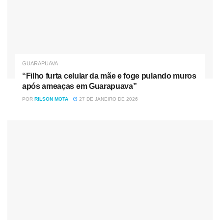
GUARAPUAVA
“Filho furta celular da mãe e foge pulando muros
após ameaças em Guarapuava”
POR
RILSON MOTA
27 DE JANEIRO DE 2026