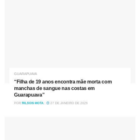
estar a postos para as votações” da Casa. As sessões
devem ser retomadas em 7 de fevereiro, um mês após a
volta das atividades após o recesso.
GUARAPUAVA
“Filha de 19 anos encontra mãe morta com
manchas de sangue nas costas em
Guarapuava”
POR
RILSON MOTA
27 DE JANEIRO DE 2026
Sessões devem ser retomadas em 7 de fevereiro — Foto:
William Batista/RPC