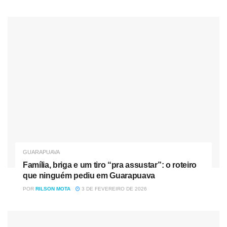
Vigilante é encontrado morto com tiro na cabeça em sala
de monitoramento em Guarapuava
Família, briga e um tiro “pra assustar”: o roteiro que
ninguém pediu em Guarapuava
Inicialmente, o retorno às atividades presenciais está
previsto para segunda-feira (31), quando uma nova
avaliação será feita.
GUARAPUAVA
Na decisão, o presidente do Legislativo apontou o número
Família, briga e um tiro “pra assustar”: o roteiro
de casos e ressaltou que “a preservação da saúde é uma
que ninguém pediu em Guarapuava
obrigação dos gestores públicos”.
POR
RILSON MOTA
3 DE FEVEREIRO DE 2026
Além disso, disse que a medida tem o objetivo de “frear as
transmissões do vírus” também para que “todos possam