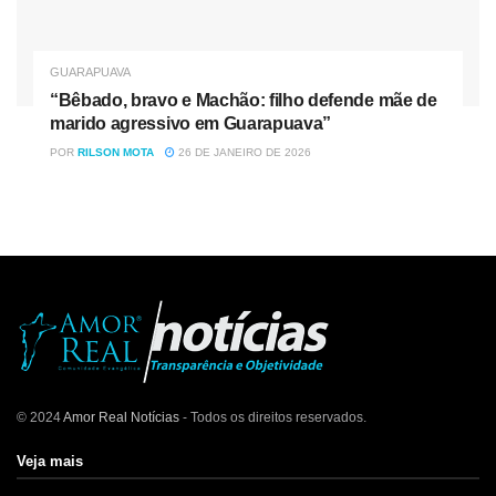
GUARAPUAVA
“Bêbado, bravo e Machão: filho defende mãe de
marido agressivo em Guarapuava”
POR
RILSON MOTA
26 DE JANEIRO DE 2026
© 2024
Amor Real Notícias
- Todos os direitos reservados.
Veja mais