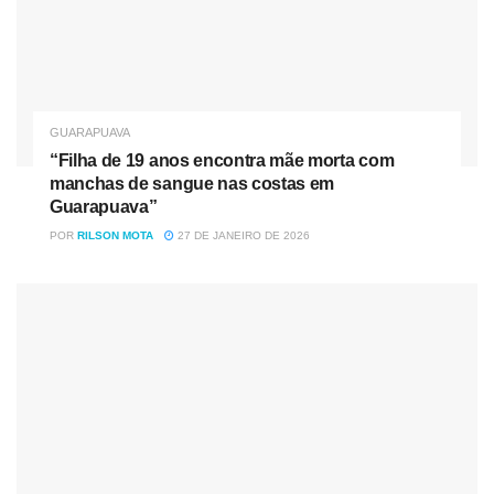
Os brasileiros mostraram que querem ordem, valores,
princípios, e que está para nascer o líder que tenha a
metade da força que o presidente Bolsonaro tem.
Tag:
Eleições 2022
Esquerda X Direita
GUARAPUAVA
Presidente Jair Bolsonaro
“Filha de 19 anos encontra mãe morta com
manchas de sangue nas costas em
Guarapuava”
POR
RILSON MOTA
27 DE JANEIRO DE 2026