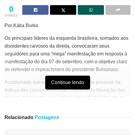
0
SHARES
Por Kátia Burko
Os principais líderes da esquerda brasileira, somados aos
dissidentes raivosos da direita, convocaram seus
seguidores para uma “mega” manifestação em resposta à
manifestação do dia 07 de setembro, com o objetivo claro
de defender o impeachment do presidente Bolsonaro.
Acostumada que está a reunir milhares de pessoas na
Continue lendo
defesa das causas feministas, LGBTs e da liberação das
drogas, desta vez a esquerda foi deixada literalmente na
mão. Nem gays, nem lésbicas, nem bissexuais, nem
transgêneros, nem mulheres que odeiam homens, nem
Relacionado
Postagens
traficantes…ninguém respondeu ao chamado do partido
das trevas e de seus comparsas, e as manifestações foram