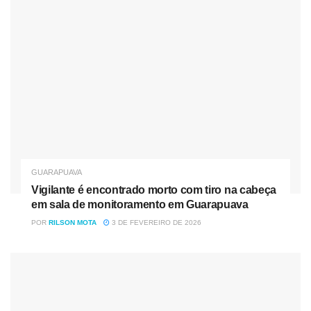
um fiasco em todas as cidades do Brasil.
A senadora Gleisi Hoffman discursou para as árvores em
Curitiba, e foi motivo de chacota nas redes sociais. Em
Florianópolis, o número de pombas era maior que o
número de manifestantes. Em São Paulo foi um fiasco, no
Rio de Janeiro foi cômica, e até na capital do estado
conhecidamente petista como a Bahia, a esquerda e os
dissidentes da direita, todos juntos e misturados, foram
deixados literalmente na mão pelos “companheiros” …
GUARAPUAVA
Vigilante é encontrado morto com tiro na cabeça
Nóticias
Relacionadas
em sala de monitoramento em Guarapuava
POR
RILSON MOTA
3 DE FEVEREIRO DE 2026
Vigilante é encontrado morto com tiro na cabeça em sala
de monitoramento em Guarapuava
Família, briga e um tiro “pra assustar”: o roteiro que
ninguém pediu em Guarapuava