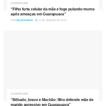
GUARAPUAVA
“Filho furta celular da mãe e foge pulando muros
após ameaças em Guarapuava”
POR
RILSON MOTA
27 DE JANEIRO DE 2026
GUARAPUAVA
“Bêbado, bravo e Machão: filho defende mãe de
marido agressivo em Guarapuava”