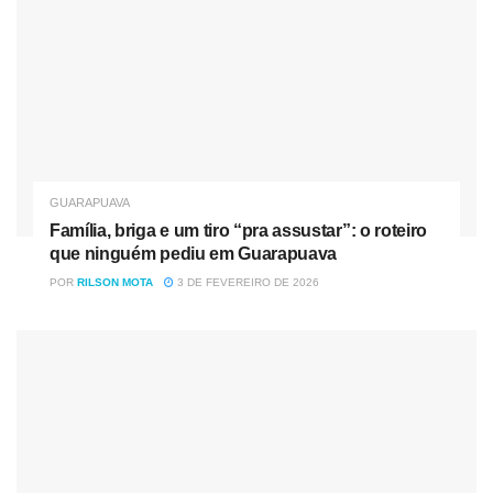
Pois é, parece que os companheiros estão abandonados o
barco, e que aquela palavrinha que a esquerda e seus
amigos descobriram recentemente no dicionário da língua
portuguesa — negacionismo — terá que ser encarada de
GUARAPUAVA
frente por eles daqui para frente. O comparativo das fotos
Família, briga e um tiro “pra assustar”: o roteiro
das manifestações do dia 07 e do dia 12 de setembro
que ninguém pediu em Guarapuava
mostra que é chegada hora da esquerda parar de negar a
POR
RILSON MOTA
3 DE FEVEREIRO DE 2026
realidade e assumir que a era petista acabou aqui no
Brasil.
Os “companheiros saltaram fora”, abandonaram o barco,
fugiram da luta e deixaram marcada a manifestação do dia
12 como a manifestação da vergonha. a manifestação da
vergonha — inclusive a alheia —.